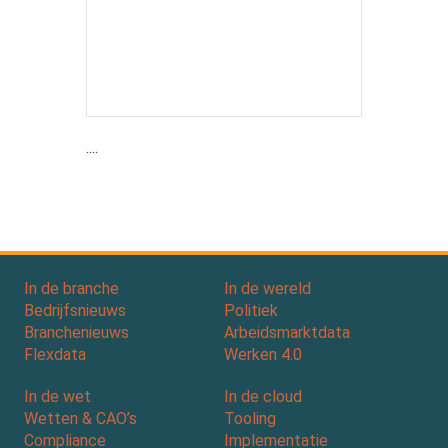
....
In de branche
In de wereld
Bedrijfsnieuws
Politiek
Branchenieuws
Arbeidsmarktdata
Flexdata
Werken 4.0
In de wet
In de cloud
Wetten & CAO’s
Tooling
Compliance
Implementatie