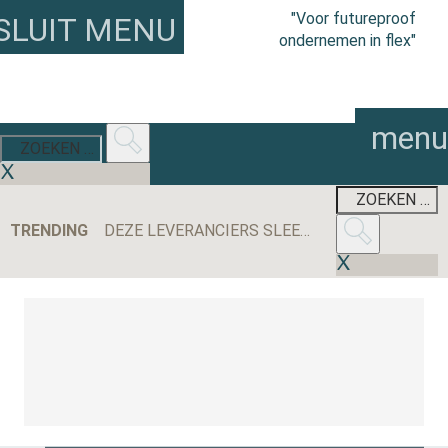
"Voor futureproof
SLUIT MENU
ondernemen in flex"
menu
TRENDING
DEZE LEVERANCIERS SLEEPTEN DE MEESTE AANBESTEDINGEN BINNEN IN 2025