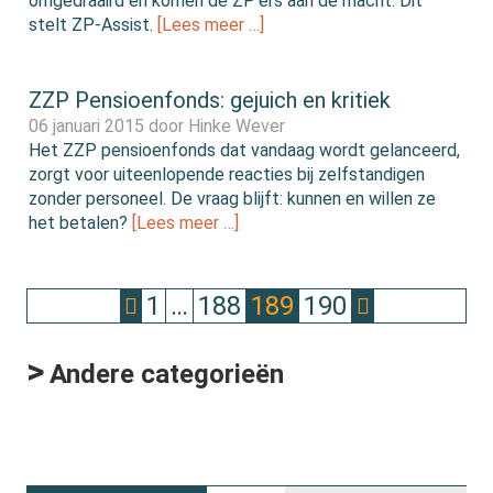
omgedraaird en komen de ZP’ers aan de macht. Dit
stelt ZP-Assist.
[Lees meer …]
ZZP Pensioenfonds: gejuich en kritiek
06 januari 2015 door
Hinke Wever
Het ZZP pensioenfonds dat vandaag wordt gelanceerd,
zorgt voor uiteenlopende reacties bij zelfstandigen
zonder personeel. De vraag blijft: kunnen en willen ze
het betalen?
[Lees meer …]
1
…
188
189
190
>
Andere categorieën