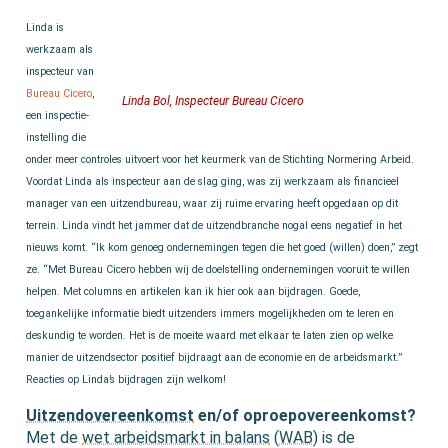
Linda is
werkzaam als
inspecteur van
Bureau Cicero
,
Linda Bol, Inspecteur Bureau Cicero
een inspectie-
instelling die
onder meer controles uitvoert voor het keurmerk van de Stichting Normering Arbeid.
Voordat Linda als inspecteur aan de slag ging, was zij werkzaam als financieel
manager van een uitzendbureau, waar zij ruime ervaring heeft opgedaan op dit
terrein. Linda vindt het jammer dat de uitzendbranche nogal eens negatief in het
nieuws komt. “Ik kom genoeg ondernemingen tegen die het goed (willen) doen,” zegt
ze. “Met Bureau Cicero hebben wij de doelstelling ondernemingen vooruit te willen
helpen. Met columns en artikelen kan ik hier ook aan bijdragen. Goede,
toegankelijke informatie biedt uitzenders immers mogelijkheden om te leren en
deskundig te worden. Het is de moeite waard met elkaar te laten zien op welke
manier de uitzendsector positief bijdraagt aan de economie en de arbeidsmarkt.”
Reacties op Linda’s bijdragen zijn welkom!
Uitzendovereenkomst
en/of oproepovereenkomst?
Met de
wet arbeidsmarkt in balans
(
WAB
) is de