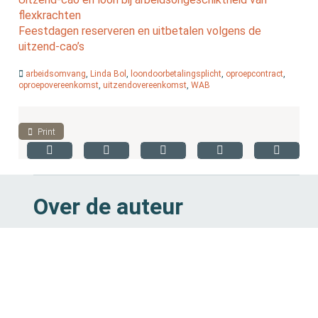
flexkrachten
Feestdagen reserveren en uitbetalen volgens de
uitzend-cao’s
arbeidsomvang
,
Linda Bol
,
loondoorbetalingsplicht
,
oproepcontract
,
oproepovereenkomst
,
uitzendovereenkomst
,
WAB
Print
Over de auteur