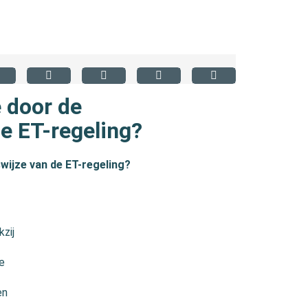
e door de
e ET-regeling?
wijze van de ET-regeling?
zij
e
en