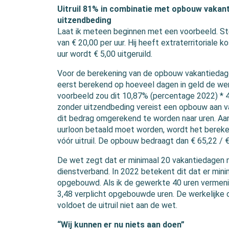
Uitruil 81% in combinatie met opbouw vakant
uitzendbeding
Laat ik meteen beginnen met een voorbeeld. Ste
van € 20,00 per uur. Hij heeft extraterritoriale k
uur wordt € 5,00 uitgeruild.
Voor de berekening van de opbouw vakantieda
eerst berekend op hoeveel dagen in geld de werk
voorbeeld zou dit 10,87% (percentage 2022) * 40 
zonder uitzendbeding vereist een opbouw aan vaka
dit bedrag omgerekend te worden naar uren. Aang
uurloon betaald moet worden, wordt het bereke
vóór uitruil. De opbouw bedraagt dan € 65,22 / €
De wet zegt dat er minimaal 20 vakantiedagen
dienstverband. In 2022 betekent dit dat er mi
opgebouwd. Als ik de gewerkte 40 uren vermeni
3,48 verplicht opgebouwde uren. De werkelijke 
voldoet de uitruil niet aan de wet.
“Wij kunnen er nu niets aan doen”