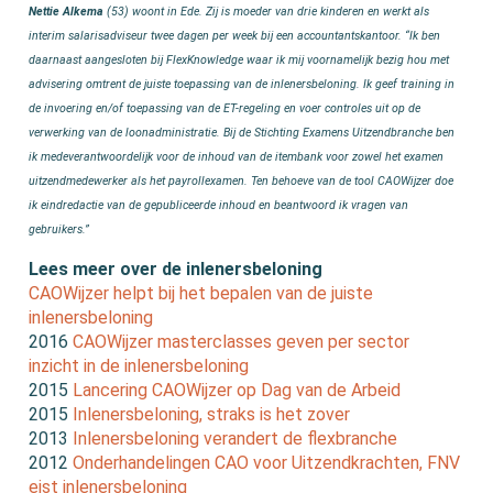
Nettie Alkema
(53) woont in Ede. Zij is moeder van drie kinderen en werkt als
interim salarisadviseur twee dagen per week bij een accountantskantoor. “Ik ben
daarnaast aangesloten bij FlexKnowledge waar ik mij voornamelijk bezig hou met
advisering omtrent de juiste toepassing van de inlenersbeloning. Ik geef training in
de invoering en/of toepassing van de ET-regeling en voer controles uit op de
verwerking van de loonadministratie. Bij de Stichting Examens Uitzendbranche ben
ik medeverantwoordelijk voor de inhoud van de itembank voor zowel het examen
uitzendmedewerker als het payrollexamen. Ten behoeve van de tool CAOWijzer doe
ik eindredactie van de gepubliceerde inhoud en beantwoord ik vragen van
gebruikers.”
Lees meer over de inlenersbeloning
CAOWijzer helpt bij het bepalen van de juiste
inlenersbeloning
2016
CAOWijzer masterclasses geven per sector
inzicht in de inlenersbeloning
2015
Lancering CAOWijzer op Dag van de Arbeid
2015
Inlenersbeloning, straks is het zover
2013
Inlenersbeloning verandert de flexbranche
2012
Onderhandelingen CAO voor Uitzendkrachten, FNV
eist inlenersbeloning