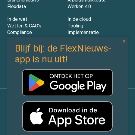
Flexdata
Werken 4.0
In de wet
In de cloud
Wetten & CAO’s
Tooling
Compliance
Implementatie
Rechtspraak
AI
Experts
Nieuwsbrief
Partners
Over ons (contact)
Vacatures
ZiPmedia
Privacy Statement
©
Flexnieuws.nl
2026