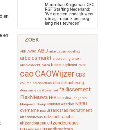
Maximilian Krijgsman, CEO
RGF Staffing Nederland:
‘We groeien eindelijk weer
d en
stevig, maar ik ben nog
lang niet tevreden’
e en
ZOEK
ABU
arbeidsbemiddeling
ABN AMRO
arbeidsmarkt
arbeidsmigranten
belastingdienst
arbeidsrecht
banen
bouw
cao
CAOWijzer
CBS
detachering
dba
column
coronacrisis
faillissement
r
duurzame inzetbaarheid
FlexNieuws
FNV
interview
jongeren
NBBU
Minister Asscher
ManpowerGroup
randstad
recruitment
overname
payroll
uitzendbranche
uitleenbureaus
t
uitzendbureaus
uitzendbureau
uitzendkrachten
Uitzenden