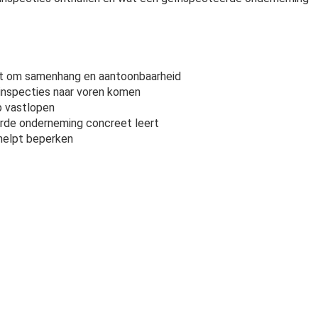
gt om samenhang en aantoonbaarheid
inspecties naar voren komen
op vastlopen
erde onderneming concreet leert
n helpt beperken