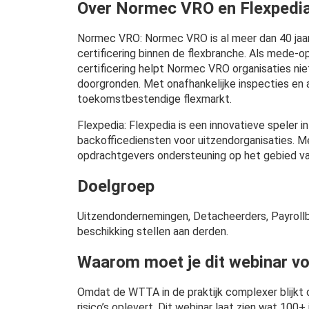
Over Normec VRO en Flexpedi
Normec VRO: Normec VRO is al meer dan 40 jaar 
certificering binnen de flexbranche. Als mede-
certificering helpt Normec VRO organisaties nie
doorgronden. Met onafhankelijke inspecties en 
toekomstbestendige flexmarkt.
Flexpedia: Flexpedia is een innovatieve speler i
backofficediensten voor uitzendorganisaties. M
opdrachtgevers ondersteuning op het gebied van
Doelgroep
Uitzendondernemingen, Detacheerders, Payrollbe
beschikking stellen aan derden.
Waarom moet je dit webinar v
Omdat de WTTA in de praktijk complexer blijkt d
risico’s oplevert. Dit webinar laat zien wat 10