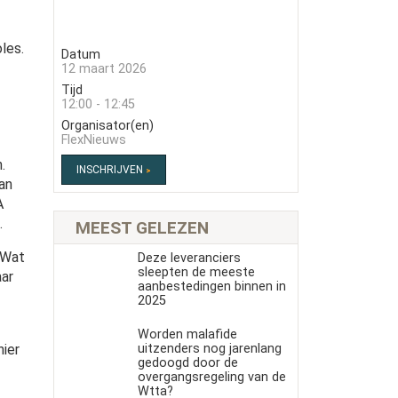
les.
Datum
12 maart 2026
Tijd
12:00 - 12:45
Organisator(en)
FlexNieuws
.
INSCHRIJVEN
an
A
.
MEEST GELEZEN
 Wat
Deze leveranciers
sleepten de meeste
aar
aanbestedingen binnen in
2025
Worden malafide
uitzenders nog jarenlang
hier
gedoogd door de
overgangsregeling van de
Wtta?