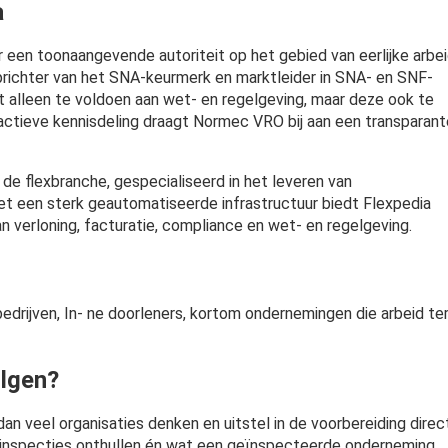
a
een toonaangevende autoriteit op het gebied van eerlijke arbei
oprichter van het SNA-keurmerk en marktleider in SNA- en SNF-
t alleen te voldoen aan wet- en regelgeving, maar deze ook te
actieve kennisdeling draagt Normec VRO bij aan een transparant
n de flexbranche, gespecialiseerd in het leveren van
et een sterk geautomatiseerde infrastructuur biedt Flexpedia
 verloning, facturatie, compliance en wet- en regelgeving.
drijven, In- ne doorleners, kortom ondernemingen die arbeid te
olgen?
an veel organisaties denken en uitstel in de voorbereiding direc
0+ inspecties onthullen én wat een geïnspecteerde onderneming