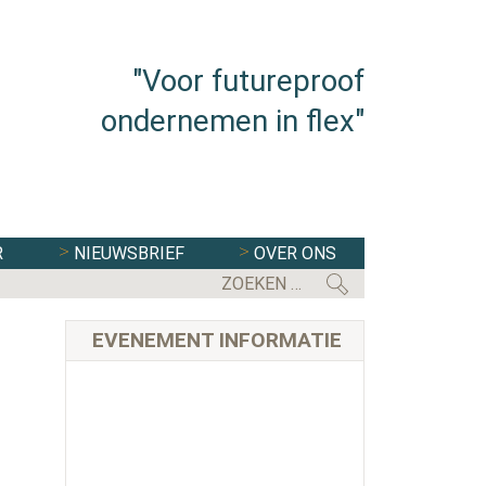
"Voor futureproof
ondernemen in flex"
R
NIEUWSBRIEF
OVER ONS
EERSTE KAMER STEMT IN MET WE
EVENEMENT INFORMATIE