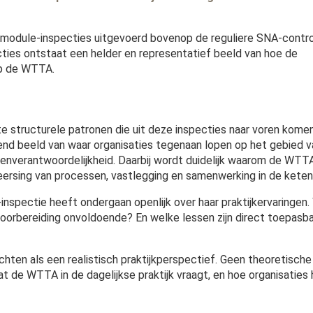
module-inspecties uitgevoerd bovenop de reguliere SNA-contro
ties ontstaat een helder en representatief beeld van hoe de
op de WTTA.
e structurele patronen die uit deze inspecties naar voren komen
end beeld van waar organisaties tegenaan lopen op het gebied v
tenverantwoordelijkheid. Daarbij wordt duidelijk waarom de WTT
heersing van processen, vastlegging en samenwerking in de keten
nspectie heeft ondergaan openlijk over haar praktijkervaringen.
oorbereiding onvoldoende? En welke lessen zijn direct toepasb
hten als een realistisch praktijkperspectief. Geen theoretische
t de WTTA in de dagelijkse praktijk vraagt, en hoe organisaties 