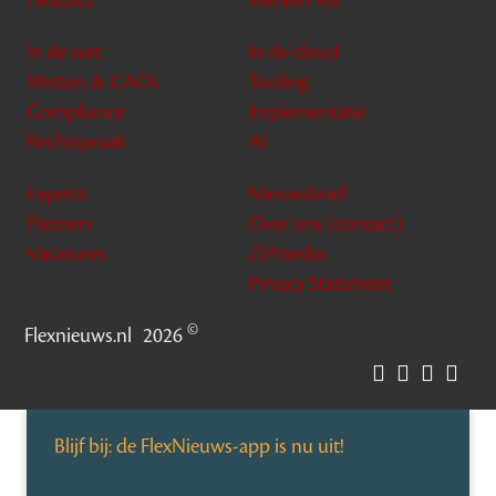
Flexdata
Werken 4.0
In de wet
In de cloud
Wetten & CAO’s
Tooling
Compliance
Implementatie
Rechtspraak
AI
Experts
Nieuwsbrief
Partners
Over ons (contact)
Vacatures
ZiPmedia
Privacy Statement
©
Flexnieuws.nl
2026
Blijf bij: de FlexNieuws-app is nu uit!