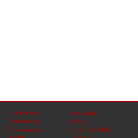
In de branche
In de wereld
Bedrijfsnieuws
Politiek
Branchenieuws
Arbeidsmarktdata