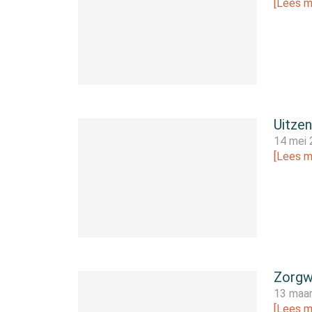
[Lees m
Uitze
14 mei
[Lees m
Zorgwe
13 maa
[Lees m