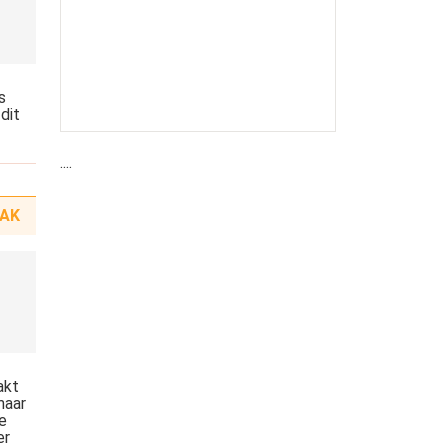
s
dit
....
AK
akt
maar
le
er