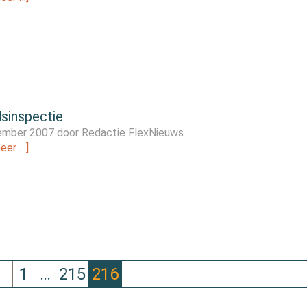
dsinspectie
ember 2007 door
Redactie FlexNieuws
eer …]
1
…
215
216