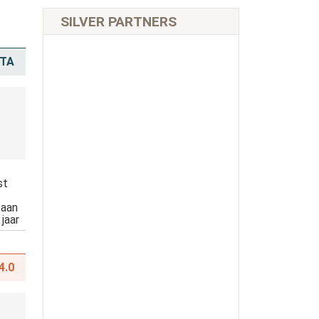
SILVER PARTNERS
ATA
st
 aan
jaar
4.0