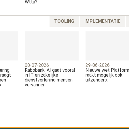
Wtta?
TOOLING
IMPLEMENTATIE
08-07-2026
29-06-2026
ering
Rabobank: AI gaat vooral
Nieuwe wet Platfor
vraagt
in IT en zakelijke
raakt mogelijk ook
nen
dienstverlening mensen
uitzenders.
s
vervangen