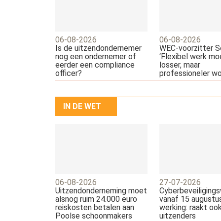
06-08-2026
06-08-2026
Is de uitzendondernemer
WEC-voorzitter Sc
nog een ondernemer of
‘Flexibel werk mo
eerder een compliance
losser, maar
officer?
professioneler wo
IN DE WET
06-08-2026
27-07-2026
Uitzendonderneming moet
Cyberbeveiliging
alsnog ruim 24.000 euro
vanaf 15 augustus
reiskosten betalen aan
werking: raakt oo
Poolse schoonmakers
uitzenders