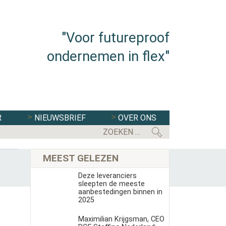
"Voor futureproof
ondernemen in flex"
R
NIEUWSBRIEF
OVER ONS
FLEXBRANCHE WACHT UITDAGENDE 
MEEST GELEZEN
Deze leveranciers
sleepten de meeste
aanbestedingen binnen in
2025
Maximilian Krijgsman, CEO