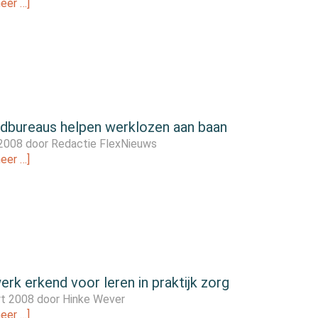
eer …]
ndbureaus helpen werklozen aan baan
 2008 door
Redactie FlexNieuws
eer …]
rk erkend voor leren in praktijk zorg
rt 2008 door
Hinke Wever
eer …]