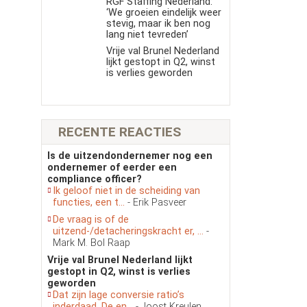
RGF Staffing Nederland:
‘We groeien eindelijk weer
stevig, maar ik ben nog
lang niet tevreden’
Vrije val Brunel Nederland
lijkt gestopt in Q2, winst
is verlies geworden
RECENTE REACTIES
Is de uitzendondernemer nog een
ondernemer of eerder een
compliance officer?
Ik geloof niet in de scheiding van
functies, een t...
- Erik Pasveer
De vraag is of de
uitzend-/detacheringskracht er, ...
-
Mark M. Bol Raap
Vrije val Brunel Nederland lijkt
gestopt in Q2, winst is verlies
geworden
Dat zijn lage conversie ratio’s
inderdaad. De en...
- Joost Kreulen