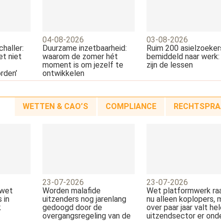
04-08-2026
03-08-2026
haller:
Duurzame inzetbaarheid:
Ruim 200 asielzoeker
et niet
waarom de zomer hét
bemiddeld naar werk: 
moment is om jezelf te
zijn de lessen
rden’
ontwikkelen
WETTEN & CAO’S
COMPLIANCE
RECHTSPRA
23-07-2026
23-07-2026
swet
Worden malafide
Wet platformwerk ra
 in
uitzenders nog jarenlang
nu alleen koplopers, 
k
gedoogd door de
over paar jaar valt he
overgangsregeling van de
uitzendsector er ond