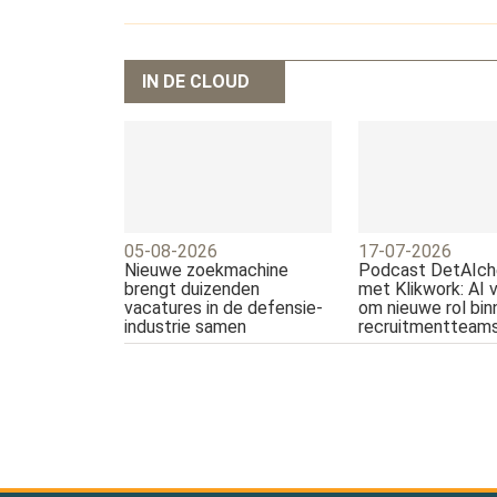
IN DE CLOUD
05-08-2026
17-07-2026
Nieuwe zoekmachine
Podcast DetAIch
brengt duizenden
met Klikwork: AI 
vacatures in de defensie-
om nieuwe rol bin
industrie samen
recruitmentteam