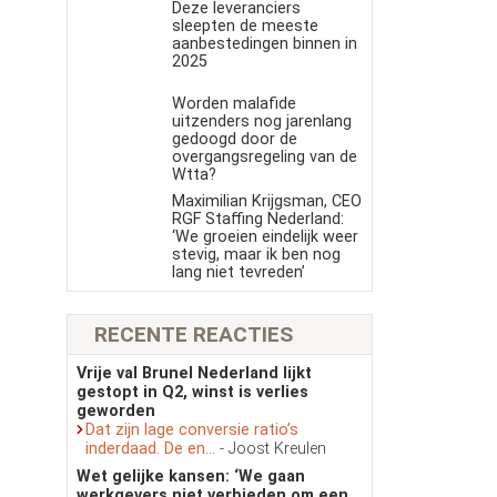
Deze leveranciers
sleepten de meeste
aanbestedingen binnen in
2025
Worden malafide
uitzenders nog jarenlang
gedoogd door de
overgangsregeling van de
Wtta?
Maximilian Krijgsman, CEO
RGF Staffing Nederland:
‘We groeien eindelijk weer
stevig, maar ik ben nog
lang niet tevreden’
RECENTE REACTIES
Vrije val Brunel Nederland lijkt
gestopt in Q2, winst is verlies
geworden
Dat zijn lage conversie ratio’s
inderdaad. De en...
- Joost Kreulen
Wet gelijke kansen: ‘We gaan
werkgevers niet verbieden om een