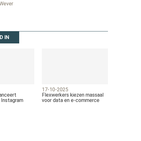
 Wever
D IN
17-10-2025
lanceert
Flexwerkers kiezen massaal
a Instagram
voor data en e-commerce