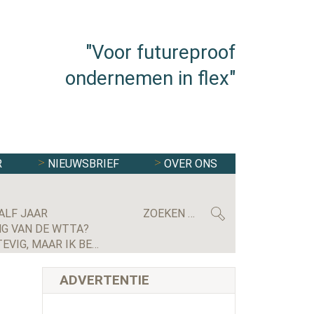
"Voor futureproof
ondernemen in flex"
R
NIEUWSBRIEF
OVER ONS
ALF JAAR
G VAN DE WTTA?
MAXIMILIAN KRIJGSMAN, CEO RGF STAFFING NEDERLAND: ‘WE GROEIEN EINDELIJK WEER STEVIG, MAAR IK BEN NOG LANG NIET TEVREDEN’
ADVERTENTIE