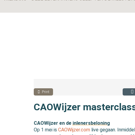
Print
CAOWijzer masterclas
CAOWijzer en de
inlenersbeloning
Op 1 mei is
CAOWijzer.com
live gegaan. Inmidde