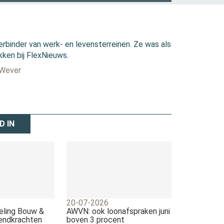
erbinder van werk- en levensterreinen. Ze was als
kken bij FlexNieuws.
 Wever
D IN
20-07-2026
eling Bouw &
AWVN: ook loonafspraken juni
zendkrachten
boven 3 procent