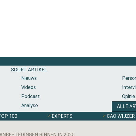
SOORT ARTIKEL
Nieuws
Person
Videos
Interv
Podcast
Opinie
Analyse
ALLE AR
TOP 100
EXPERTS
CAO WIJZER
NBESTEDINGEN BINNEN IN 2025
NEDERLAND: ‘WE GROEIEN EINDELIJK WEER STEVIG, MAAR I