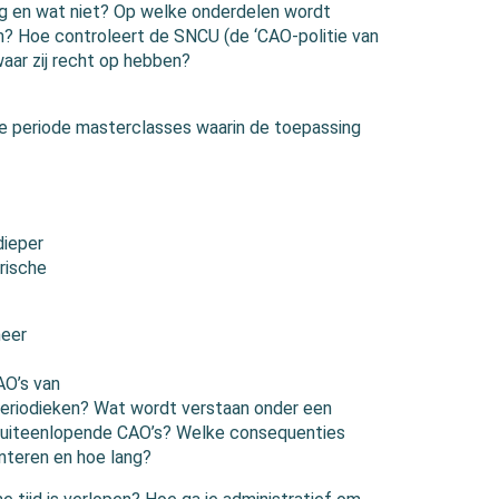
ing en wat niet? Op welke onderdelen wordt
m? Hoe controleert de SNCU (de ‘CAO-politie van
waar zij recht op hebben?
e periode masterclasses waarin de toepassing
dieper
rische
neer
AO’s van
 periodieken? Wat wordt verstaan onder een
e uiteenlopende CAO’s? Welke consequenties
nteren en hoe lang?