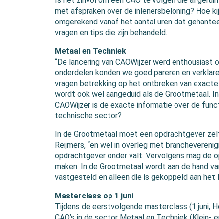
Is het zinvol om een CAO te volgen die al geruim
met afspraken over de inlenersbeloning? Hoe ki
omgerekend vanaf het aantal uren dat gehanteer
vragen en tips die zijn behandeld.
Metaal en Techniek
“De lancering van CAOWijzer werd enthousiast o
onderdelen konden we goed pareren en verklare
vragen betrekking op het ontbreken van exacte
wordt ook wel aangeduid als de Grootmetaal. In 
CAOWijzer is de exacte informatie over de funct
technische sector?
In de Grootmetaal moet een opdrachtgever zelf
Reijmers, “en wel in overleg met brancheveren
opdrachtgever onder valt. Vervolgens mag de o
maken. In de Grootmetaal wordt aan de hand v
vastgesteld en alleen die is gekoppeld aan het
Masterclass op 1 juni
Tijdens de eerstvolgende masterclass (1 juni, Ho
CAO’s in de sector Metaal en Techniek (Klein- 