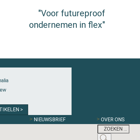
"Voor futureproof
ondernemen in flex"
alia
iew
TIKELEN >
NIEUWSBRIEF
OVER ONS
K BEN NOG LANG NIET TEVREDEN’