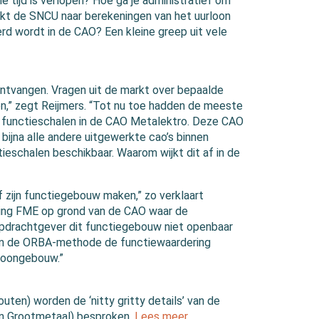
e tijd is verlopen? Hoe ga je administratief om
jkt de SNCU naar berekeningen van het uurloon
d wordt in de CAO? Een kleine greep uit vele
ntvangen. Vragen uit de markt over bepaalde
n,” zegt Reijmers. “Tot nu toe hadden de meeste
 functieschalen in de CAO Metalektro. Deze CAO
bijna alle andere uitgewerkte cao’s binnen
ieschalen beschikbaar. Waarom wijkt dit af in de
 zijn functiegebouw maken,” zo verklaart
iging FME op grond van de CAO waar de
pdrachtgever dit functiegebouw niet openbaar
an de ORBA-methode de functiewaardering
 loongebouw.”
uten) worden de ‘nitty gritty details’ van de
en Grootmetaal) besproken.
Lees meer