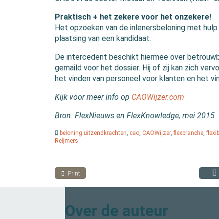
Praktisch + het zekere voor het onzekere!
Het opzoeken van de inlenersbeloning met hulp
plaatsing van een kandidaat.
De intercedent beschikt hiermee over betrouwb
gemaild voor het dossier. Hij of zij kan zich ve
het vinden van personeel voor klanten en het vi
Kijk voor meer info op
CAOWijzer.com
Bron: FlexNieuws en FlexKnowledge, mei 2015
beloning uitzendkrachten
,
cao
,
CAOWijzer
,
flexbranche
,
flexi
Reijmers
Print
Over de auteur