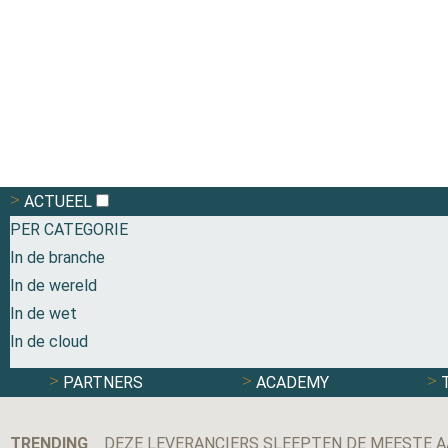
ACTUEEL
PER CATEGORIE
In de branche
In de wereld
In de wet
In de cloud
PARTNERS
ACADEMY
TRENDING
DEZE LEVERANCIERS SLEEPTEN DE MEESTE AA
MAXIMILIAN KRIJGSMAN, CEO RGF STAFFING 