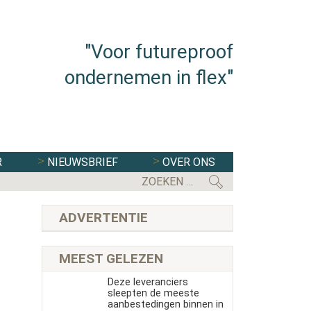
"Voor futureproof
ondernemen in flex"
R
NIEUWSBRIEF
OVER ONS
FLEXBRANCHE WACHT UITDAGENDE 
ADVERTENTIE
MEEST GELEZEN
Deze leveranciers
sleepten de meeste
aanbestedingen binnen in