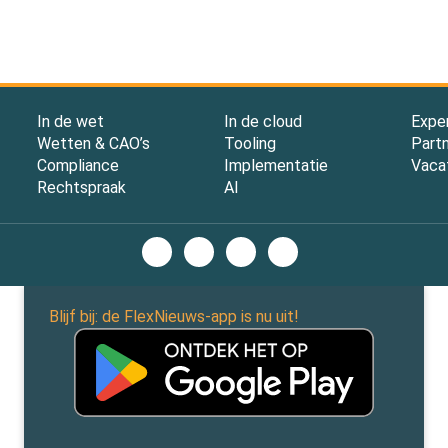
In de wet
In de cloud
Expe
Wetten & CAO’s
Tooling
Part
Compliance
Implementatie
Vaca
Rechtspraak
AI
Blijf bij: de FlexNieuws-app is nu uit!