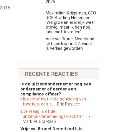
s
2025
 2015
Maximilian Krijgsman, CEO
RGF Staffing Nederland:
‘We groeien eindelijk weer
stevig, maar ik ben nog
lang niet tevreden’
Vrije val Brunel Nederland
lijkt gestopt in Q2, winst
is verlies geworden
RECENTE REACTIES
Is de uitzendondernemer nog een
ondernemer of eerder een
compliance officer?
Ik geloof niet in de scheiding van
functies, een t...
- Erik Pasveer
De vraag is of de
uitzend-/detacheringskracht er, ...
-
Mark M. Bol Raap
Vrije val Brunel Nederland lijkt