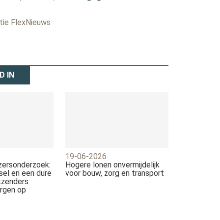
ctie FlexNieuws
D IN
19-06-2026
zersonderzoek:
Hogere lonen onvermijdelijk
sel en een dure
voor bouw, zorg en transport
itzenders
rgen op