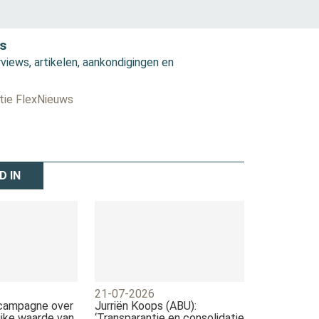
s
views, artikelen, aankondigingen en
ctie FlexNieuws
D IN
21-07-2026
 campagne over
Jurriën Koops (ABU):
jke waarde van
‘Transparantie en consolidatie