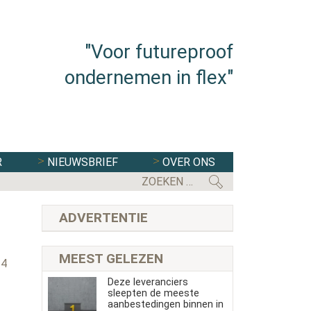
"Voor futureproof
ondernemen in flex"
R
NIEUWSBRIEF
OVER ONS
ONRUST EN WEER RUST ROND JEX B
ADVERTENTIE
s
MEEST GELEZEN
24
Deze leveranciers
sleepten de meeste
aanbestedingen binnen in