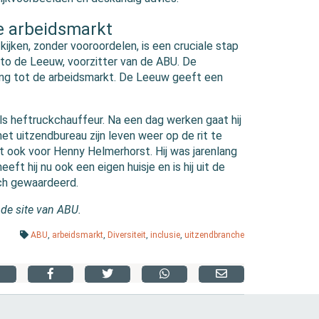
e arbeidsmarkt
ijken, zonder vooroordelen, is een cruciale stap
ieto de Leeuw, voorzitter van de ABU. De
ng tot de arbeidsmarkt
.
De Leeuw geeft een
ls heftruckchauffeur. Na een dag werken gaat hij
et uitzendbureau zijn leven weer op de rit te
dt ook voor Henny Helmerhorst. Hij was jarenlang
eft hij nu ook een eigen huisje en is hij uit de
zich gewaardeerd.
 de site van ABU.
ABU
,
arbeidsmarkt
,
Diversiteit
,
inclusie
,
uitzendbranche