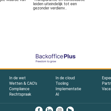
leiden uiteindelijk tot een
gezonder verdienv...
In de wet
In de cloud
Expe
Wetten & CAO’s
Tooling
Part
Compliance
Implementatie
Vaca
Rechtspraak
AI