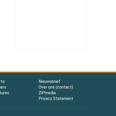
rts
Nieuwsbrief
ners
Over ons (contact)
tures
ZiPmedia
Privacy Statement