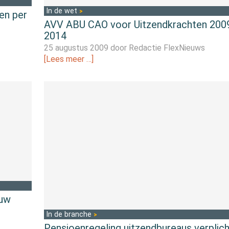
In de wet
en per
AVV ABU CAO voor Uitzendkrachten 200
2014
25 augustus 2009 door
Redactie FlexNieuws
[Lees meer …]
ouw
In de branche
Pensioenregeling uitzendbureaus verplich