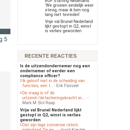
RGF Staffing Nederland:
‘We groeien eindelijk weer
stevig, maar ik ben nog
lang niet tevreden’
Vrije val Brunel Nederland
lijkt gestopt in Q2, winst
is verlies geworden
g 5
RECENTE REACTIES
Is de uitzendondernemer nog een
ondernemer of eerder een
compliance officer?
Ik geloof niet in de scheiding van
functies, een t...
- Erik Pasveer
De vraag is of de
uitzend-/detacheringskracht er, ...
-
Mark M. Bol Raap
Vrije val Brunel Nederland lijkt
gestopt in Q2, winst is verlies
geworden
Dat zijn lage conversie ratio’s
inderdaad. De en...
- Joost Kreulen