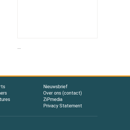
....
rts
Nieuwsbrief
ners
Over ons (contact)
tures
ZiPmedia
Privacy Statement