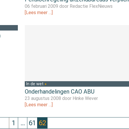
06 februari 2009 door
Redactie FlexNieuws
[Lees meer …]
n
In de wet
Onderhandelingen CAO ABU
23 augustus 2008 door
Hinke Wever
[Lees meer …]
1
…
61
62