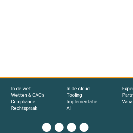
In de wet
In de cloud
Expe
Wetten & CAO’s
Tooling
Part
Compliance
Implementatie
Vaca
Rechtspraak
AI