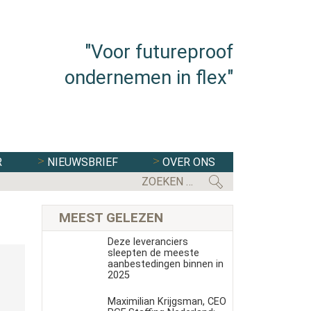
"Voor futureproof
ondernemen in flex"
R
NIEUWSBRIEF
OVER ONS
FLEXBRANCHE WACHT UITDAGENDE 
MEEST GELEZEN
Deze leveranciers
sleepten de meeste
aanbestedingen binnen in
2025
Maximilian Krijgsman, CEO