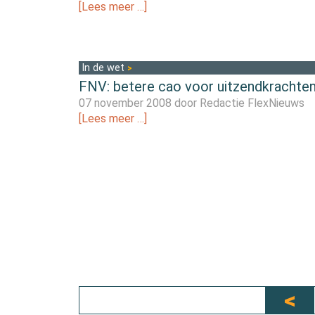
[Lees meer …]
In de wet
FNV: betere cao voor uitzendkrachte
07 november 2008 door
Redactie FlexNieuws
[Lees meer …]