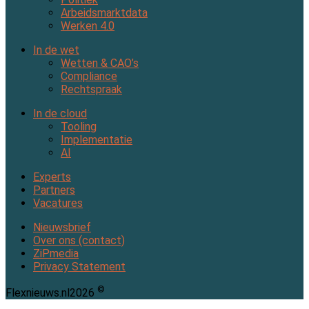
Arbeidsmarktdata
Werken 4.0
In de wet
Wetten & CAO’s
Compliance
Rechtspraak
In de cloud
Tooling
Implementatie
AI
Experts
Partners
Vacatures
Nieuwsbrief
Over ons (contact)
ZiPmedia
Privacy Statement
©
Flexnieuws.nl
2026