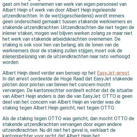
gaat om het overnemen van werk van eigen personeel van
Albert Heijn of werk van door Albert Heijn ingeleende
uitzendkrachten. In de wet(sgeschiedenis) wordt immers
geen onderscheid gemaakt tussen stakende werknemers en
stakende uitzendkrachten. Uitzendkrachten die niet tegen de
inlener staken, mogen wel blijven werken zolang ze maar niet
het werk van stakende arbeidskrachten overnemen. De
staking is ook voor hen van belang; als de lonen van de
werknemers door de staking zullen stijgen, moet ook de
inlenersbeloning
van de uitzendkrachten naar rato verhoogd
worden.
Albert Heijn deed verder een beroep op het
EasyJet-arrest
.
In dat arrest oordeelde de Hoge Raad dat EasyJet stakende
piloten door piloten van binnen het concern mocht
vervangen. De kantonrechter oordeelt echter dat de situatie
van Albert Heijn anders is dan die van EasyJet: OTTO is geen
deel van het concern van Albert Heijn en verder was de
staking tegen Albert Heijn gericht, niet tegen OTTO.
Als de staking tegen OTTO was gericht, dan mocht OTTO de
stakende uitzendkrachten vervangen door eigen andere
uitzendkrachten. Nu dit niet het geval is, verklaart de
kantonrechter voor recht dat Albert Heijn het