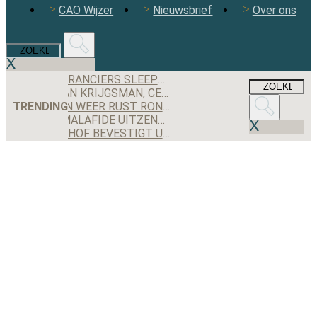
CAO Wijzer
Nieuwsbrief
Over ons
DEZE LEVERANCIERS SLEEPTEN DE MEESTE AANBESTEDINGEN BINNEN IN 2025
MAXIMILIAN KRIJGSMAN, CEO RGF STAFFING NEDERLAND: ‘WE GROEIEN EINDELIJK WEER STEVIG, MAAR IK BEN NOG LANG NIET TEVREDEN’
TRENDING
ONRUST EN WEER RUST ROND JEX BACKOFFICE II
WORDEN MALAFIDE UITZENDERS NOG JARENLANG GEDOOGD DOOR DE OVERGANGSREGELING VAN DE WTTA?
GERECHTSHOF BEVESTIGT UITSPRAAK: UITZENDBUREAU MOET ALSNOG KWARTIER VOORBEREIDINGSTIJD SCHIPHOL-MEDEWERKER UITBETALEN