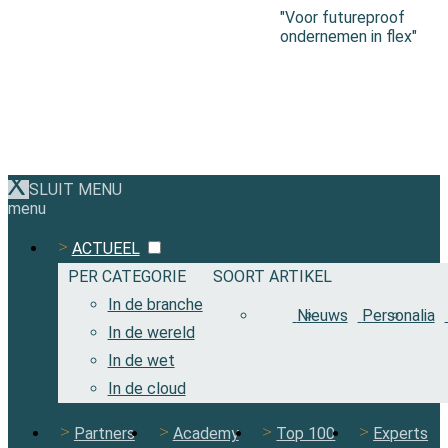
"Voor futureproof
ondernemen in flex"
SLUIT MENU
menu
ACTUEEL
PER CATEGORIE
SOORT ARTIKEL
In de branche
Nieuws
Personalia
In de wereld
In de wet
In de cloud
Partners
Academy
Top 100
Experts