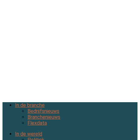
In de branche
Bedrijfsnieuws
Branchenieuws
Flexdata
In de wereld
Politiek