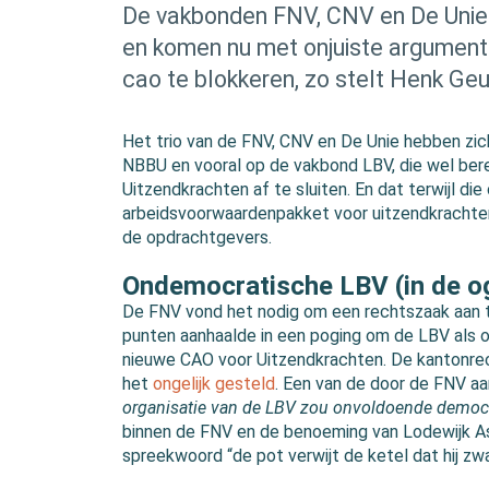
De vakbonden FNV, CNV en De Unie 
en komen nu met onjuiste argumente
cao te blokkeren, zo stelt Henk Geurt
Het trio van de FNV, CNV en De Unie hebben zic
NBBU en vooral op de vakbond LBV, die wel ber
Uitzendkrachten af te sluiten. En dat terwijl die
arbeidsvoorwaardenpakket voor uitzendkrachten
de opdrachtgevers.
Ondemocratische LBV (in de o
De FNV vond het nodig om een rechtszaak aan t
punten aanhaalde in een poging om de LBV als o
nieuwe CAO voor Uitzendkrachten. De kantonrech
het
ongelijk gesteld
. Een van de door de FNV aa
organisatie van de LBV zou onvoldoende democr
binnen de FNV en de benoeming van Lodewijk Ass
spreekwoord “de pot verwijt de ketel dat hij zw