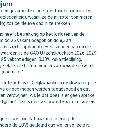
ijum
een gezamenlijke brief gestuurd naar minister
kgelegenheid), waarin ze de minister sommeren
ng tot de nieuwe cao in te trekken.
md heeft betrekking op het loslaten van de
ls de 25 vakantiedagen en de 8,33%
zaam zijn bij opdrachtgevers zonder cao en die
orwaarden, is de CAO Uitzendkrachten 2026-2029
a. 25 vakantiedagen, 8,33% vakantiebijslag,
j ziekte, die betere arbeidsvoorwaarden (vanuit
 geschrapt.”
elijk iets van. Gelijkwaardig is gelijkwaardig. Je
tieve dingen mogen worden toegevoegd en dat
en verdwijnen. Als je dat doet is er geen sprake
digheid”. Dat is een raar woord voor een rare eis
geeft wel aan dat naar mijn mening de
nderd de LBV) gekleurd dan wel onvolledig is.