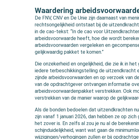
Waardering arbeidsvoorwaard
De FNV, CNV en De Unie zijn daarnaast van meni
rechtsongelijkheid ontstaat bij de uitzendkrach
in de cao-tekst: “In de cao voor Uitzendkracht
arbeidsvoorwaarde heeft, hoe die wordt bereke
arbeidsvoorwaarden vergeleken en gecompensee
gelijkwaardig pakket te komen.”
Die onzekerheid en ongelijkheid, die zie ik in he
iedere terbeschikkingstelling de uitzendkracht
zijnde arbeidsvoorwaarden en op verzoek van d
van de opdrachtgever ontvangen informatie over 
arbeidsvoorwaardenpakket verstrekken. Ook moe
verstrekken van de manier waarop de gelijkwaar
Als de bonden bedoelen dat uitzendkrachten nu
zijn vanaf 1 januari 2026, dan hebben ze op zich 
het zover is. En zelfs al zou je nu al de bereke
schijnduidelijkheid, want wat gaan de minimuml
wijzigingen/verhogingen zullen er bij opdracht