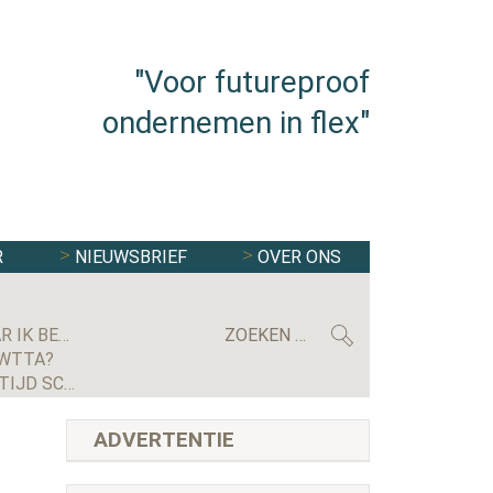
"Voor futureproof
ondernemen in flex"
R
NIEUWSBRIEF
OVER ONS
MAXIMILIAN KRIJGSMAN, CEO RGF STAFFING NEDERLAND: ‘WE GROEIEN EINDELIJK WEER STEVIG, MAAR IK BEN NOG LANG NIET TEVREDEN’
 WTTA?
GERECHTSHOF BEVESTIGT UITSPRAAK: UITZENDBUREAU MOET ALSNOG KWARTIER VOORBEREIDINGSTIJD SCHIPHOL-MEDEWERKER UITBETALEN
ADVERTENTIE