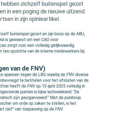
hebben zichzelf buitenspel gezet
n in een poging de nieuwe uitzend
sen in zijn opinieartikel.
hzelf buitenspel gezet en zijn boos op de ABU,
eid is geweest om een CAO voor
 cao zorgt voor een volledig gelijkwaardig
 ten opzichte van de interne medewerkers bij
gen van de FNV)
e spannen tegen de LBV, waarbij de FNV diverse
nbevoegd te betitelen voor het afsluiten van de
ter heeft de FNV op 15 april 2025 volledig in
ngevoerde punten is bijna lachwekkend: “
De
atisch zijn georganiseerd
.” Met de puinhoop
cher om orde op zaken te stellen, is het
art ziet” van toepassing op de FNV.