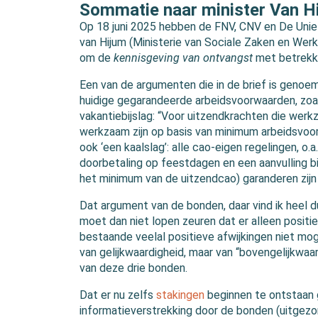
Sommatie naar minister Van H
Op 18 juni 2025 hebben de FNV, CNV en De Unie 
van Hijum (Ministerie van Sociale Zaken en Wer
om de
kennisgeving van ontvangst
met betrekki
Een van de argumenten die in de brief is genoe
huidige gegarandeerde arbeidsvoorwaarden, zoa
vakantiebijslag: “Voor uitzendkrachten die werk
werkzaam zijn op basis van minimum arbeidsvo
ook ‘een kaalslag’: alle cao-eigen regelingen, o.
doorbetaling op feestdagen en een aanvulling bi
het minimum van de uitzendcao) garanderen zijn
Dat argument van de bonden, daar vind ik heel duid
moet dan niet lopen zeuren dat er alleen posi
bestaande veelal positieve afwijkingen niet mog
van gelijkwaardigheid, maar van “bovengelijkwaar
van deze drie bonden.
Dat er nu zelfs
stakingen
beginnen te ontstaan 
informatieverstrekking door de bonden (uitgezo