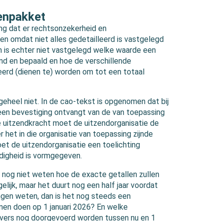
enpakket
ng dat er rechtsonzekerheid en
ten omdat niet alles gedetailleerd is vastgelegd
en is echter niet vastgelegd welke waarde een
nd en bepaald en hoe de verschillende
rd (dienen te) worden om tot een totaal
t geheel niet. In de cao-tekst is opgenomen dat bij
 een bevestiging ontvangt van de van toepassing
e uitzendkracht moet de uitzendorganisatie de
het in die organisatie van toepassing zijnde
t de uitzendorganisatie een toelichting
digheid is vormgegeven.
 nog niet weten hoe de exacte getallen zullen
gelijk, maar het duurt nog een half jaar voordat
ningen weten, dan is het nog steeds een
onen doen op 1 januari 2026? En welke
gevers nog doorgevoerd worden tussen nu en 1