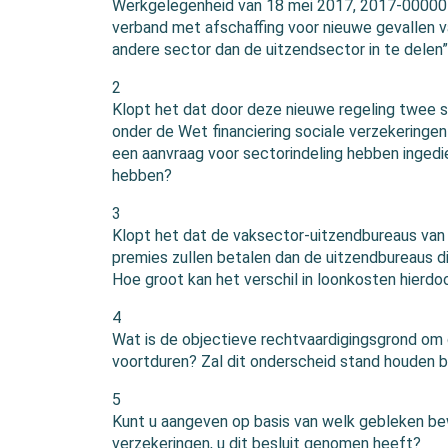
Werkgelegenheid van 18 mei 2017, 2017-0000076
verband met afschaffing voor nieuwe gevallen v
andere sector dan de uitzendsector in te delen
2
Klopt het dat door deze nieuwe regeling twee 
onder de Wet financiering sociale verzekeringe
een aanvraag voor sectorindeling hebben inged
hebben?
3
Klopt het dat de vaksector-uitzendbureaus van v
premies zullen betalen dan de uitzendbureaus d
Hoe groot kan het verschil in loonkosten hierdo
4
Wat is de objectieve rechtvaardigingsgrond om di
voortduren? Zal dit onderscheid stand houden bi
5
Kunt u aangeven op basis van welk gebleken bewi
verzekeringen, u dit besluit genomen heeft?