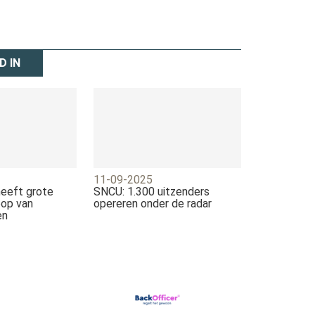
D IN
11-09-2025
heeft grote
SNCU: 1.300 uitzenders
oop van
opereren onder de radar
en