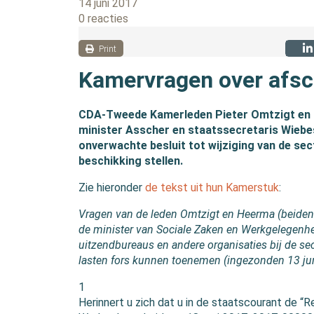
14 juni 2017
0 reacties
Print
Kamervragen over afsch
CDA-Tweede Kamerleden Pieter Omtzigt en P
minister Asscher en staatssecretaris Wiebes
onverwachte besluit tot wijziging van de sec
beschikking stellen.
Zie hieronder
de tekst uit hun Kamerstuk
:
Vragen van de leden Omtzigt en Heerma (beiden 
de minister van Sociale Zaken en Werkgelegenhei
uitzendbureaus en andere organisaties bij de se
lasten fors kunnen toenemen (ingezonden 13 ju
1
Herinnert u zich dat u in de staatscourant de “