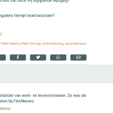
ld van deze vrij ingrijpende wijziging?
eguliere termijn beantwoorden?
7
,
Pieter Heerma
,
Pieter Omtzigt
,
sectorverloning
,
uitzendbureaus
erbinder van werk- en levensterreinen. Ze was als
kken bij FlexNieuws.
 Wever