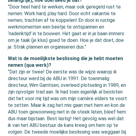
belangrijk), hoe doe/deed je dat?
“Door heel hard te werken, maar ook geregeld rust te
nemen. Work hard, play hard. Door echt vakantie te
nemen, trachten af te koppelen! En door in rustige
werkmomenten een beetje te ontspannen en
‘nadenktijd’ in te bouwen. Het gaat er in je baan immers
om je taak (je klus) goed te doen. Hoe je dat doet, doe
je. Strak plannen en organiseren dus.”
Wat is de moeilijkste beslissing die je hebt moeten
nemen (qua werk)?
“Dat zijn er twee! De eerste was de wijze waarop ik
directeur werd bij de ABU in 1991. De toenmalig
directeur, Wim Garritsen, overleed plotseling in 1989, en
zijn opvolger trad aan. Ik had toen eigenlijk al besloten
dat het voor mij tijd was om mijn carrière elders te voort
te zetten. Maar ik zag het mis gaan met hem en kon de
ABU toen gewoonweg niet in de steek laten, bleef hem
dus maar bijstaan. Best lastig! Het gevolg was wel dat
ik van het ABU bestuur de kans kreeg om hem op te
volgen. De tweede moeilijke beslissing was weggaan bij