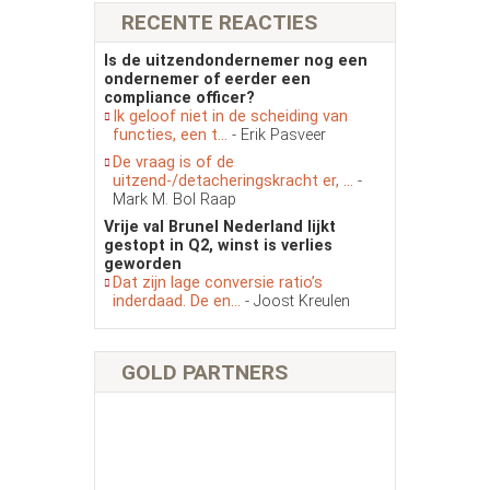
RECENTE REACTIES
Is de uitzendondernemer nog een
ondernemer of eerder een
compliance officer?
Ik geloof niet in de scheiding van
functies, een t...
- Erik Pasveer
De vraag is of de
uitzend-/detacheringskracht er, ...
-
Mark M. Bol Raap
Vrije val Brunel Nederland lijkt
gestopt in Q2, winst is verlies
geworden
Dat zijn lage conversie ratio’s
inderdaad. De en...
- Joost Kreulen
GOLD PARTNERS