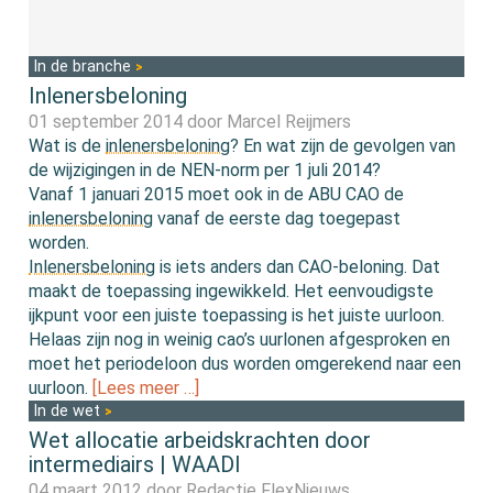
In de branche
Inlenersbeloning
01 september 2014 door
Marcel Reijmers
Wat is de
inlenersbeloning
? En wat zijn de gevolgen van
de wijzigingen in de NEN-norm per 1 juli 2014?
Vanaf 1 januari 2015 moet ook in de ABU CAO de
inlenersbeloning
vanaf de eerste dag toegepast
worden.
Inlenersbeloning
is iets anders dan CAO-beloning. Dat
maakt de toepassing ingewikkeld. Het eenvoudigste
ijkpunt voor een juiste toepassing is het juiste uurloon.
Helaas zijn nog in weinig cao’s uurlonen afgesproken en
moet het periodeloon dus worden omgerekend naar een
uurloon.
[Lees meer …]
In de wet
Wet allocatie arbeidskrachten door
intermediairs | WAADI
04 maart 2012 door
Redactie FlexNieuws