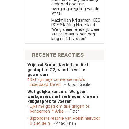
gedoogd door de
overgangsregeling van de
Wtta?
Maximilian Krijgsman, CEO
RGF Staffing Nederland:
‘We groeien eindelijk weer
stevig, maar ik ben nog
lang niet tevreden’
RECENTE REACTIES
Vrije val Brunel Nederland lijkt
gestopt in Q2, winst is verlies
geworden
Dat zijn lage conversie ratio’s
inderdaad. De en...
- Joost Kreulen
Wet gelijke kansen: ‘We gaan
werkgevers niet verbieden om een
klikgesprek te voeren’
Lijkt me goed om drie dingen te
benoemen. * Arbe...
- Peter
Bijzondere reactie van Robin hiervoor.
U ziet de n...
- Ahad Khan