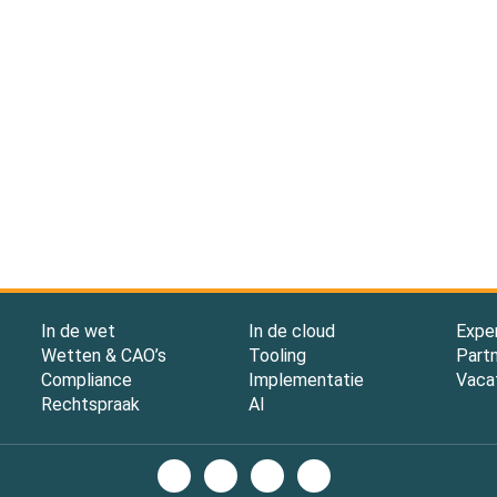
In de wet
In de cloud
Expe
Wetten & CAO’s
Tooling
Part
Compliance
Implementatie
Vaca
Rechtspraak
AI