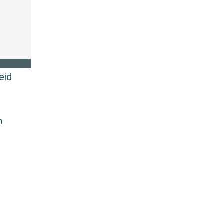
eid
n