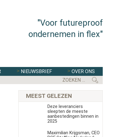
"Voor futureproof
ondernemen in flex"
R
NIEUWSBRIEF
OVER ONS
FLEXBRANCHE WACHT UITDAGENDE 
MEEST GELEZEN
Deze leveranciers
sleepten de meeste
aanbestedingen binnen in
2025
Maximilian Krijgsman, CEO