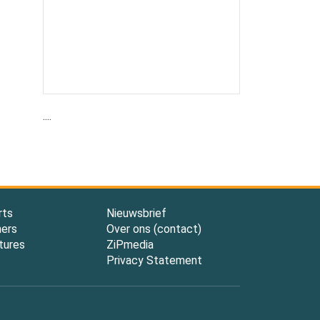
....
rts
Nieuwsbrief
ners
Over ons (contact)
tures
ZiPmedia
Privacy Statement