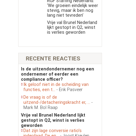
RGF Staffing Nederland:
‘We groeien eindelijk weer
stevig, maar ik ben nog
lang niet tevreden’
Vrije val Brunel Nederland
lijkt gestopt in Q2, winst
is verlies geworden
RECENTE REACTIES
Is de uitzendondernemer nog een
ondernemer of eerder een
compliance officer?
Ik geloof niet in de scheiding van
functies, een t...
- Erik Pasveer
De vraag is of de
uitzend-/detacheringskracht er, ...
-
Mark M. Bol Raap
Vrije val Brunel Nederland lijkt
gestopt in Q2, winst is verlies
geworden
Dat zijn lage conversie ratio’s
inderdaad. De en...
- Joost Kreulen