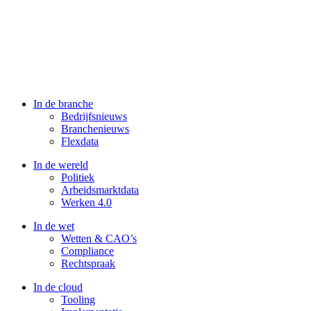
In de branche
Bedrijfsnieuws
Branchenieuws
Flexdata
In de wereld
Politiek
Arbeidsmarktdata
Werken 4.0
In de wet
Wetten & CAO’s
Compliance
Rechtspraak
In de cloud
Tooling