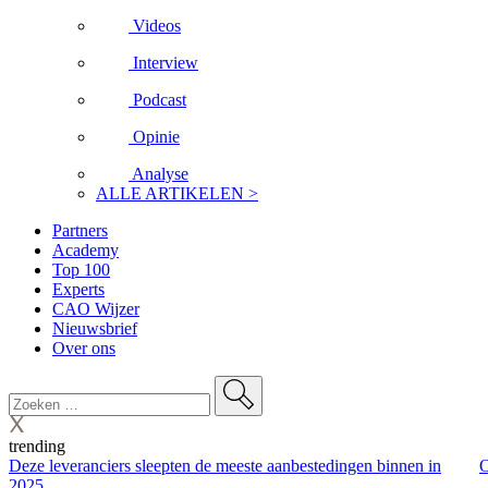
Videos
Interview
Podcast
Opinie
Analyse
ALLE ARTIKELEN >
Partners
Academy
Top 100
Experts
CAO Wijzer
Nieuwsbrief
Over ons
trending
Deze leveranciers sleepten de meeste aanbestedingen binnen in
O
2025