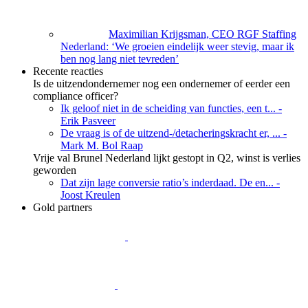
Maximilian Krijgsman, CEO RGF Staffing
Nederland: ‘We groeien eindelijk weer stevig, maar ik
ben nog lang niet tevreden’
Recente reacties
Is de uitzendondernemer nog een ondernemer of eerder een
compliance officer?
Ik geloof niet in de scheiding van functies, een t...
-
Erik Pasveer
De vraag is of de uitzend-/detacheringskracht er, ...
-
Mark M. Bol Raap
Vrije val Brunel Nederland lijkt gestopt in Q2, winst is verlies
geworden
Dat zijn lage conversie ratio’s inderdaad. De en...
-
Joost Kreulen
Gold partners