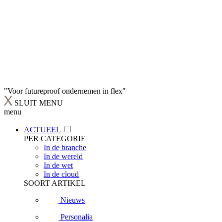
"Voor futureproof ondernemen in flex"
SLUIT MENU
menu
ACTUEEL
PER CATEGORIE
In de branche
In de wereld
In de wet
In de cloud
SOORT ARTIKEL
Nieuws
Personalia