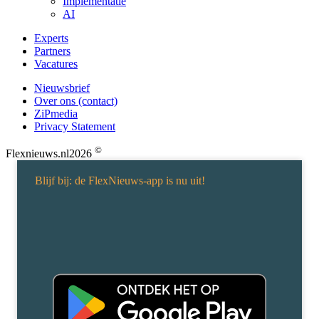
Implementatie
AI
Experts
Partners
Vacatures
Nieuwsbrief
Over ons (contact)
ZiPmedia
Privacy Statement
©
Flexnieuws.nl
2026
Blijf bij: de FlexNieuws-app is nu uit!