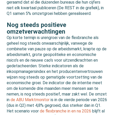
geraamd dat al die duizenden bureaus die hun cijfers
niet elk kwartaal publiceren (De REST in de grafiek), in
Q1 samen 5% omzetgroei hebben gerealiseerd.
Nog steeds positieve
omzetverwachtingen
Op korte termijn is urengroei van de flexbranche als
geheel nog steeds onwaarschijnlijk, vanwege de
combinatie van pauze op de arbeidsmarkt, krapte op de
arbeidsmarkt, grote geopolitieke en economische
risico’s en de nieuwe cao’s voor uitzendkrachten en
gedetacheerden. Sterke indicatoren als de
inkoopmanagersindex en het producentenvertrouwen
wijzen nog steeds op gematigde voortzetting van de
economische groei. De indicator die de intentie meet
om de komende drie maanden meer mensen aan te
nemen, is nog steeds positief, maar zakt wel. De omzet
in
de ABU Marktmonitor
is in de vierde periode van 2026
(dus in Q2) met 4,8% gegroeid, dus sterker dan in Q1.
Het scenario voor
de flexbranche in en na 2026
blijft al