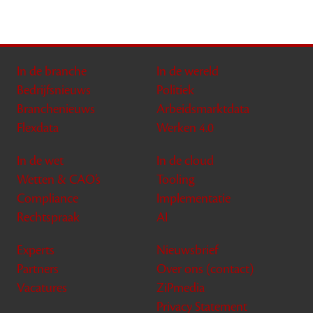
In de branche
In de wereld
Bedrijfsnieuws
Politiek
Branchenieuws
Arbeidsmarktdata
Flexdata
Werken 4.0
In de wet
In de cloud
Wetten & CAO’s
Tooling
Compliance
Implementatie
Rechtspraak
AI
Experts
Nieuwsbrief
Partners
Over ons (contact)
Vacatures
ZiPmedia
Privacy Statement