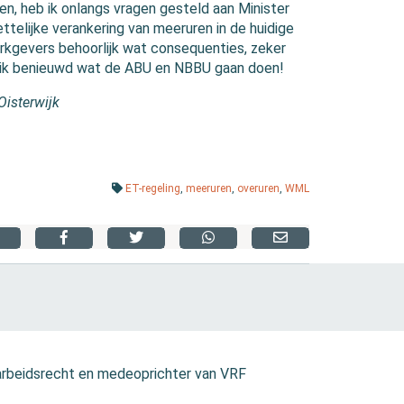
n, heb ik onlangs vragen gesteld aan Minister
elijke verankering van meeruren in de huidige
kgevers behoorlijk wat consequenties, zeker
n ik benieuwd wat de ABU en NBBU gaan doen!
Oisterwijk
ET-regeling
,
meeruren
,
overuren
,
WML
 arbeidsrecht en medeoprichter van VRF