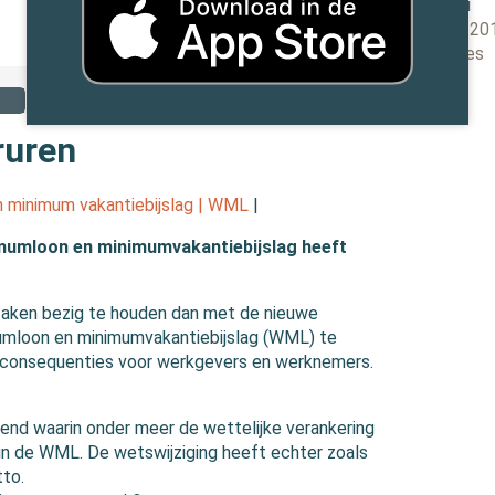
Mouselli
8 maart 20
0 reacties
ruren
 minimum vakantiebijslag | WML
|
imumloon en minimumvakantiebijslag heeft
zaken bezig te houden dan met de nieuwe
umloon en minimumvakantiebijslag (WML) te
el consequenties voor werkgevers en werknemers.
end waarin onder meer de wettelijke verankering
n de WML. De wetswijziging heeft echter zoals
tto.