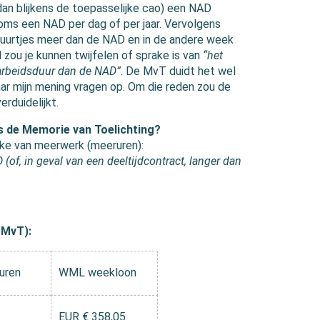
dan blijkens de toepasselijke cao) een NAD
oms een NAD per dag of per jaar. Vervolgens
uurtjes meer dan de NAD en in de andere week
l zou je kunnen twijfelen of sprake is van
“het
arbeidsduur dan de NAD”
. De MvT duidt het wel
aar mijn mening vragen op. Om die reden zou de
rduidelijkt.
 de Memorie van Toelichting?
ake van meerwerk (meeruren):
(of, in geval van een deeltijdcontract, langer dan
 MvT):
uren
WML weekloon
EUR € 358,05