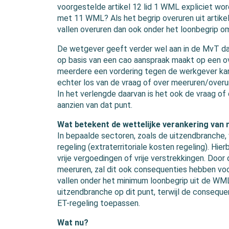
voorgestelde artikel 12 lid 1 WML expliciet wor
met 11 WML? Als het begrip overuren uit artikel
vallen overuren dan ook onder het loonbegrip o
De wetgever geeft verder wel aan in de MvT dat
op basis van een cao aanspraak maakt op een 
meerdere een vordering tegen de werkgever kan in
echter los van de vraag of over meeruren/overur
In het verlengde daarvan is het ook de vraag o
aanzien van dat punt.
Wat betekent de wettelijke verankering van
In bepaalde sectoren, zoals de uitzendbranche
regeling (extraterritoriale kosten regeling). Hie
vrije vergoedingen of vrije verstrekkingen. Door
meeruren, zal dit ook consequenties hebben voor
vallen onder het minimum loonbegrip uit de WML.
uitzendbranche op dit punt, terwijl de conseque
ET-regeling toepassen.
Wat nu?