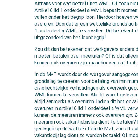
Althans voor wat betreft het WML. Of toch nie
Artikel 6 lid 1 onderdeel a WML bepaalt moment
vallen onder het begrip loon. Hierdoor hoeven w
overuren. Doordat er een wettelijke grondslag k
1 onderdeel a WML te vervallen. Dit betekent d
uitgezonderd van het loonbegrip!
Zou dit dan betekenen dat werkgevers anders da
moeten betalen over meeruren? Of is dat alleen
kunnen ook overuren zijn, maar hoeven dat toch ni
In de MvT wordt door de wetgever aangegeven 
grondslag te creëren voor betaling van minimu
civielrechtelijke verhoudingen als overwerk gedui
WML komen te vervallen. Als dit wordt gelezen 
altijd aanmerkt als overuren. Indien dit het gev
overuren in artikel 6 lid 1 onderdeel a WML verw
kunnen de meeruren immers ook overuren zijn. 
meeruren ook vakantiebijslag dient te betalen? 
geslagen op de wettekst en de MvT, zou dit ook
vakantiebijslag dient te worden betaald. Of moe