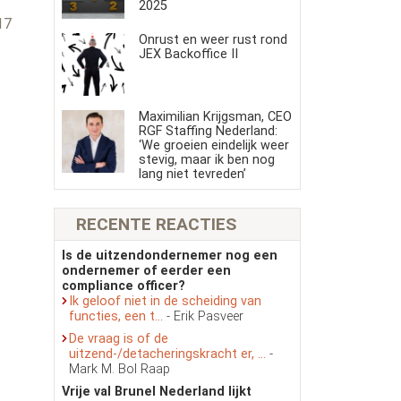
2025
17
Onrust en weer rust rond
JEX Backoffice II
Maximilian Krijgsman, CEO
RGF Staffing Nederland:
‘We groeien eindelijk weer
stevig, maar ik ben nog
lang niet tevreden’
RECENTE REACTIES
Is de uitzendondernemer nog een
ondernemer of eerder een
compliance officer?
Ik geloof niet in de scheiding van
functies, een t...
- Erik Pasveer
De vraag is of de
uitzend-/detacheringskracht er, ...
-
Mark M. Bol Raap
Vrije val Brunel Nederland lijkt