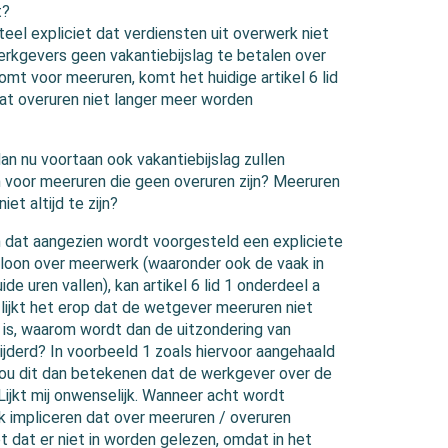
t?
eel expliciet dat verdiensten uit overwerk niet
erkgevers geen vakantiebijslag te betalen over
omt voor meeruren, komt het huidige artikel 6 lid
at overuren niet langer meer worden
n nu voortaan ook vakantiebijslag zullen
 voor meeruren die geen overuren zijn? Meeruren
et altijd te zijn?
dat aangezien wordt voorgesteld een expliciete
mloon over meerwerk (waaronder ook de vaak in
de uren vallen), kan artikel 6 lid 1 onderdeel a
lijkt het erop dat de wetgever meeruren niet
al is, waarom wordt dan de uitzondering van
ijderd? In voorbeeld 1 zoals hiervoor aangehaald
Zou dit dan betekenen dat de werkgever over de
Lijkt mij onwenselijk. Wanneer acht wordt
 impliceren dat over meeruren / overuren
t dat er niet in worden gelezen, omdat in het