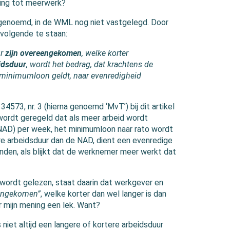
ing tot meerwerk?
genoemd, in de WML nog niet vastgelegd. Door
 volgende te staan:
r
zijn overeengekomen
, welke korter
idsduur
, wordt het bedrag, dat krachtens de
s minimumloon geldt, naar evenredigheid
4573, nr. 3 (hierna genoemd ‘MvT’) bij dit artikel
wordt geregeld dat als meer arbeid wordt
(NAD) per week, het minimumloon naar rato wordt
re arbeidsduur dan de NAD, dient een evenredige
nden, als blijkt dat de werknemer meer werkt dat
L wordt gelezen, staat daarin dat werkgever en
eengekomen”
, welke korter dan wel langer is dan
r mijn mening een lek. Want?
iet altijd een langere of kortere arbeidsduur