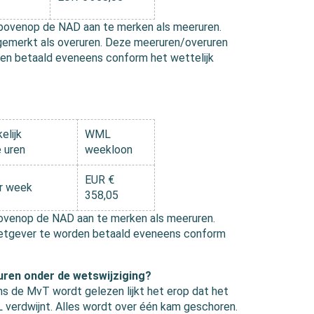
n bovenop de NAD aan te merken als meeruren.
gemerkt als overuren. Deze meeruren/overuren
en betaald eveneens conform het wettelijk
elijk
WML
 uren
weekloon
EUR €
er week
358,05
 bovenop de NAD aan te merken als meeruren.
wetgever te worden betaald eveneens conform
uren onder de wetswijziging?
s de MvT wordt gelezen lijkt het erop dat het
 verdwijnt. Alles wordt over één kam geschoren.