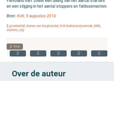
Flevoland met zowel een daling van het aantal starters
en een stijging in het aantal stoppers en faillissementen.
Bron:
KvK, 9 augustus 2016
grootbedrijf
,
Kamer van Koophandel
,
KVK Bedrijvendynamiek
,
MKB
,
starters
,
zzp
Print
Over de auteur