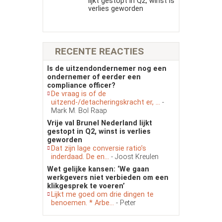
lijkt gestopt in Q2, winst is
verlies geworden
RECENTE REACTIES
Is de uitzendondernemer nog een
ondernemer of eerder een
compliance officer?
De vraag is of de
uitzend-/detacheringskracht er, ...
-
Mark M. Bol Raap
Vrije val Brunel Nederland lijkt
gestopt in Q2, winst is verlies
geworden
Dat zijn lage conversie ratio’s
inderdaad. De en...
- Joost Kreulen
Wet gelijke kansen: ‘We gaan
werkgevers niet verbieden om een
klikgesprek te voeren’
Lijkt me goed om drie dingen te
benoemen. * Arbe...
- Peter