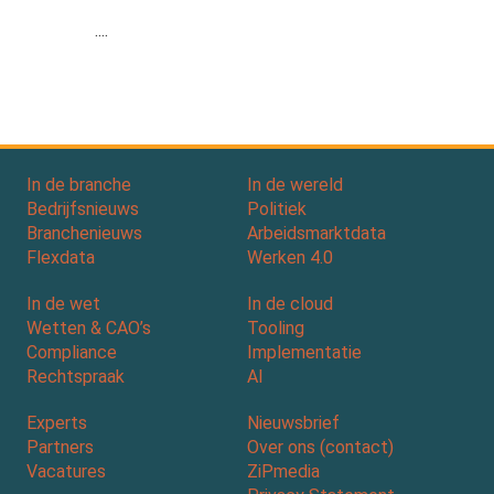
....
In de branche
In de wereld
Bedrijfsnieuws
Politiek
Branchenieuws
Arbeidsmarktdata
Flexdata
Werken 4.0
In de wet
In de cloud
Wetten & CAO’s
Tooling
Compliance
Implementatie
Rechtspraak
AI
Experts
Nieuwsbrief
Partners
Over ons (contact)
Vacatures
ZiPmedia