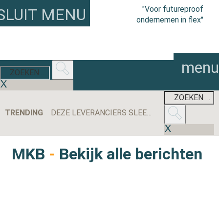
"Voor futureproof
SLUIT MENU
ondernemen in flex"
menu
TRENDING
DEZE LEVERANCIERS SLEEPTEN DE MEESTE AANBESTEDINGEN BINNEN IN 2025
MKB
-
Bekijk alle berichten