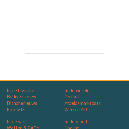
In de branche
In de wereld
Bedrijfsnieuws
Politiek
Branchenieuws
Arbeidsmarktdata
Flexdata
Werken 4.0
In de wet
In de cloud
Wetten & CAO’s
Tooling