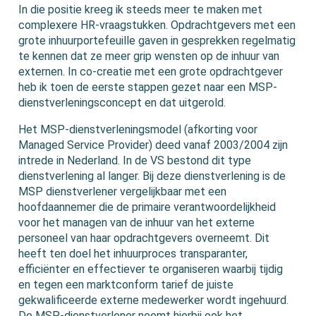
In die positie kreeg ik steeds meer te maken met
complexere HR-vraagstukken. Opdrachtgevers met een
grote inhuurportefeuille gaven in gesprekken regelmatig
te kennen dat ze meer grip wensten op de inhuur van
externen. In co-creatie met een grote opdrachtgever
heb ik toen de eerste stappen gezet naar een MSP-
dienstverleningsconcept en dat uitgerold.
Het MSP-dienstverleningsmodel (afkorting voor
Managed Service Provider) deed vanaf 2003/2004 zijn
intrede in Nederland. In de VS bestond dit type
dienstverlening al langer. Bij deze dienstverlening is de
MSP dienstverlener vergelijkbaar met een
hoofdaannemer die de primaire verantwoordelijkheid
voor het managen van de inhuur van het externe
personeel van haar opdrachtgevers overneemt. Dit
heeft ten doel het inhuurproces transparanter,
efficiënter en effectiever te organiseren waarbij tijdig
en tegen een marktconform tarief de juiste
gekwalificeerde externe medewerker wordt ingehuurd.
De MSP-dienstverlener neemt hierbij ook het