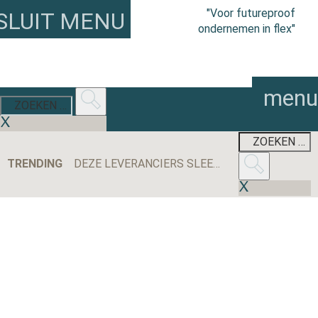
"Voor futureproof
SLUIT MENU
ondernemen in flex"
menu
TRENDING
DEZE LEVERANCIERS SLEEPTEN DE MEESTE AANBESTEDINGEN BINNEN IN 2025