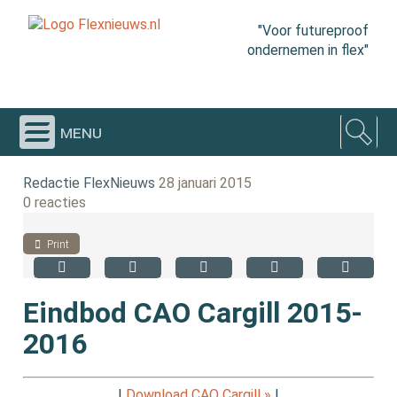
"Voor futureproof
ondernemen in flex"
menu
Redactie FlexNieuws
28 januari 2015
0 reacties
Print
Eindbod CAO Cargill 2015-
2016
|
Download CAO Cargill »
|