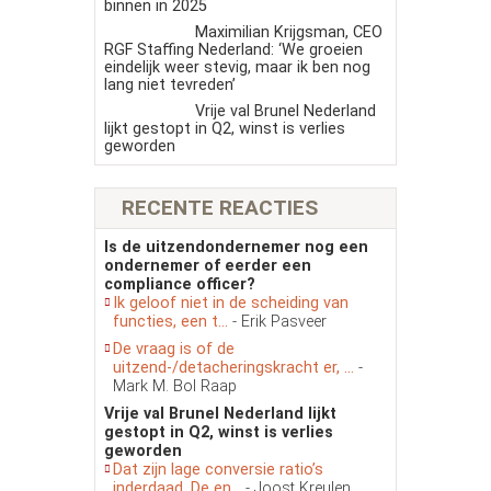
binnen in 2025
Maximilian Krijgsman, CEO
RGF Staffing Nederland: ‘We groeien
eindelijk weer stevig, maar ik ben nog
lang niet tevreden’
Vrije val Brunel Nederland
lijkt gestopt in Q2, winst is verlies
geworden
RECENTE REACTIES
Is de uitzendondernemer nog een
ondernemer of eerder een
compliance officer?
Ik geloof niet in de scheiding van
functies, een t...
- Erik Pasveer
De vraag is of de
uitzend-/detacheringskracht er, ...
-
Mark M. Bol Raap
Vrije val Brunel Nederland lijkt
gestopt in Q2, winst is verlies
geworden
Dat zijn lage conversie ratio’s
inderdaad. De en...
- Joost Kreulen