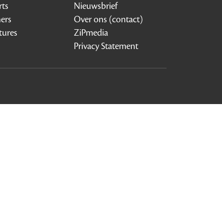
rts
Nieuwsbrief
ners
Over ons (contact)
tures
ZiPmedia
Privacy Statement