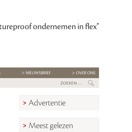
tureproof ondernemen in flex"
R
NIEUWSBRIEF
OVER ONS
Flexbranche wacht uitdagende tw
Advertentie
Meest gelezen