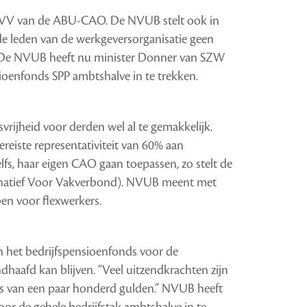
AVV van de ABU-CAO. De NVUB stelt ook in
de leden van de werkgeversorganisatie geen
 De NVUB heeft nu minister Donner van SZW
ioenfonds SPP ambtshalve in te trekken.
ijheid voor derden wel al te gemakkelijk.
eiste representativiteit van 60% aan
s, haar eigen CAO gaan toepassen, zo stelt de
ernatief Voor Vakverbond). NVUB meent met
ben voor flexwerkers.
n het bedrijfspensioenfonds voor de
haafd kan blijven. “Veel uitzendkrachten zijn
es van een paar honderd gulden.” NVUB heeft
oor de gehele bedrijfstak ambtshalve in te