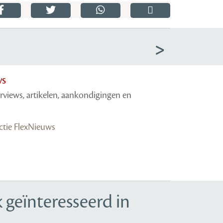
ws
erviews, artikelen, aankondigingen en
actie FlexNieuws
 geïnteresseerd in