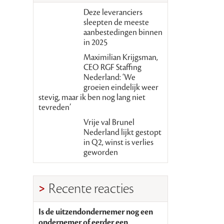
Deze leveranciers
sleepten de meeste
aanbestedingen binnen
in 2025
Maximilian Krijgsman,
CEO RGF Staffing
Nederland: ‘We
groeien eindelijk weer
stevig, maar ik ben nog lang niet
tevreden’
Vrije val Brunel
Nederland lijkt gestopt
in Q2, winst is verlies
geworden
Recente reacties
Is de uitzendondernemer nog een
ondernemer of eerder een