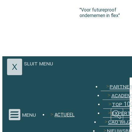
"Voor futureproof
ondernemen in flex"
sluit menu
partne
academ
top 10
expert
menu
ACTUEEL
cao wijz
nieuwsbr