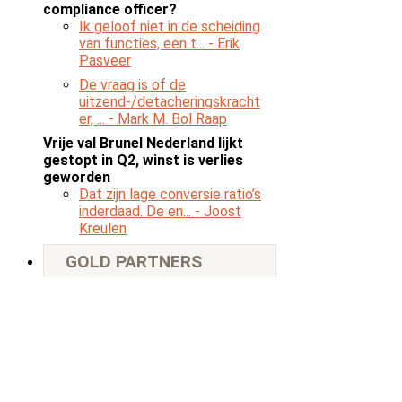
compliance officer?
Ik geloof niet in de scheiding
van functies, een t...
- Erik
Pasveer
De vraag is of de
uitzend-/detacheringskracht
er, ...
- Mark M. Bol Raap
Vrije val Brunel Nederland lijkt
gestopt in Q2, winst is verlies
geworden
Dat zijn lage conversie ratio’s
inderdaad. De en...
- Joost
Kreulen
GOLD PARTNERS