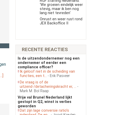
RGF Staffing Nederland:
‘We groeien eindelijk weer
stevig, maar ik ben nog
lang niet tevreden’
Onrust en weer rust rond
JEX Backoffice II
RECENTE REACTIES
Is de uitzendondernemer nog een
ondernemer of eerder een
ngen
compliance officer?
Ik geloof niet in de scheiding van
…]
functies, een t...
- Erik Pasveer
De vraag is of de
uitzend-/detacheringskracht er, ...
-
Mark M. Bol Raap
Vrije val Brunel Nederland lijkt
gestopt in Q2, winst is verlies
geworden
Dat zijn lage conversie ratio’s
inderdaad. De en...
- Joost Kreulen