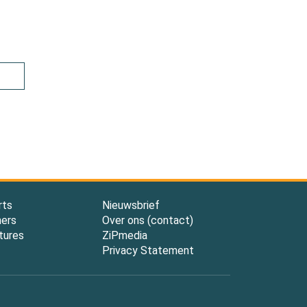
rts
Nieuwsbrief
ners
Over ons (contact)
tures
ZiPmedia
Privacy Statement