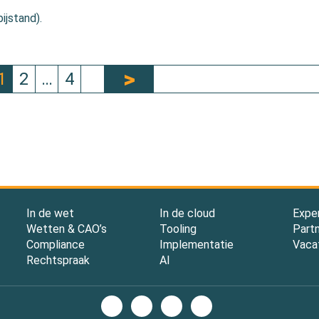
ijstand).
1
2
…
4
In de wet
In de cloud
Expe
Wetten & CAO’s
Tooling
Part
Compliance
Implementatie
Vaca
Rechtspraak
AI