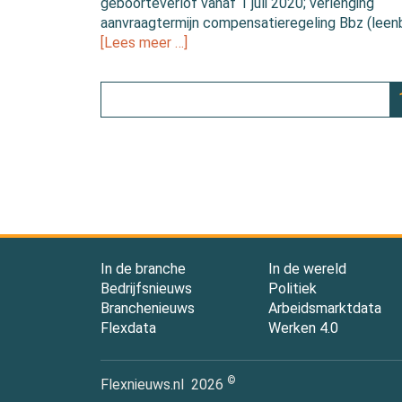
geboorteverlof vanaf 1 juli 2020; verlenging
aanvraagtermijn compensatieregeling Bbz (leenb
[Lees meer …]
In de branche
In de wereld
Bedrijfsnieuws
Politiek
Branchenieuws
Arbeidsmarktdata
Flexdata
Werken 4.0
©
Flexnieuws.nl
2026