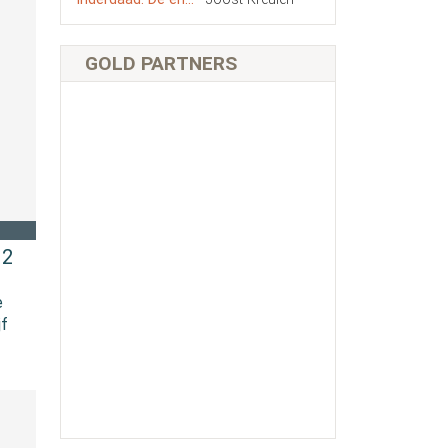
GOLD PARTNERS
 2
e
jf