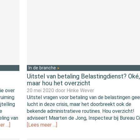
In de branche
Uitstel van betaling Belastingdienst? Oké,
maar hou het overzicht
ie over
20 mei 2020 door
Hinke Wever
ruiming
Uitstel vragen voor betaling van de belastingen gee
jtelling
lucht in deze crisis, maar het doorbreekt ook de
e
bekende administratieve routines. Hou overzicht!
eling van
adviseert Maarten de Jong, Inspecteur bij Bureau Ci
er …]
[Lees meer …]