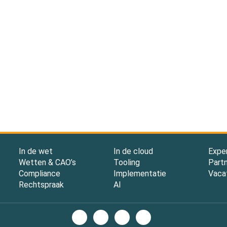
In de wet
In de cloud
Expe
Wetten & CAO’s
Tooling
Part
Compliance
Implementatie
Vaca
Rechtspraak
AI