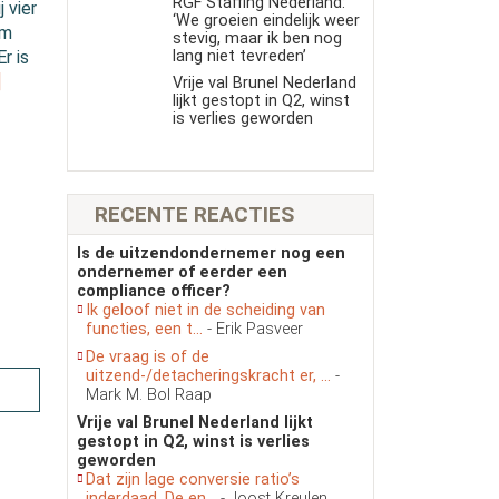
RGF Staffing Nederland:
 vier
‘We groeien eindelijk weer
am
stevig, maar ik ben nog
lang niet tevreden’
r is
]
Vrije val Brunel Nederland
lijkt gestopt in Q2, winst
is verlies geworden
RECENTE REACTIES
Is de uitzendondernemer nog een
ondernemer of eerder een
compliance officer?
Ik geloof niet in de scheiding van
functies, een t...
- Erik Pasveer
De vraag is of de
uitzend-/detacheringskracht er, ...
-
Mark M. Bol Raap
Vrije val Brunel Nederland lijkt
gestopt in Q2, winst is verlies
geworden
Dat zijn lage conversie ratio’s
inderdaad. De en...
- Joost Kreulen