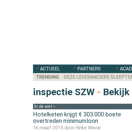
ACTUEEL
PARTNERS
ACA
TRENDING
DEZE LEVERANCIERS SLEEPTE
inspectie SZW
-
Bekijk 
In de wet
Hotelketen krijgt € 303.000 boete
overtreden minimumloon
16 maart 2015 door
Hinke Wever