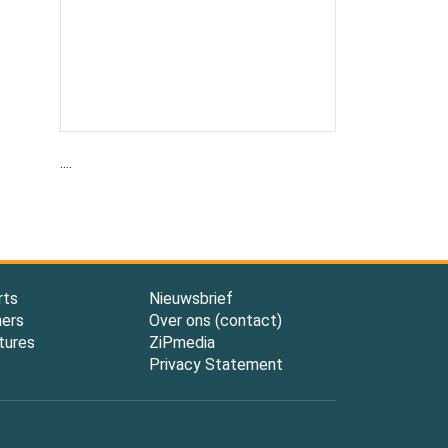
....
rts
Nieuwsbrief
ners
Over ons (contact)
tures
ZiPmedia
Privacy Statement