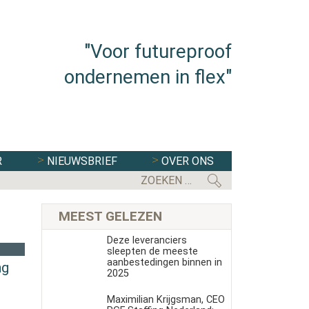
"Voor futureproof
ondernemen in flex"
R
NIEUWSBRIEF
OVER ONS
MEEST GELEZEN
Deze leveranciers
sleepten de meeste
aanbestedingen binnen in
ng
2025
Maximilian Krijgsman, CEO