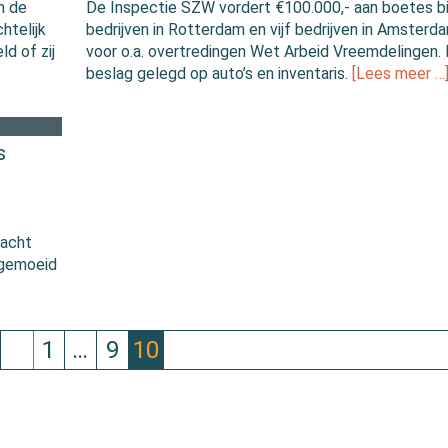
n de
De Inspectie SZW vordert €100.000,- aan boetes bij
htelijk
bedrijven in Rotterdam en vijf bedrijven in Amsterd
d of zij
voor o.a. overtredingen Wet Arbeid Vreemdelingen. E
beslag gelegd op auto’s en inventaris.
[Lees meer …
s
 acht
 gemoeid
1
…
9
10