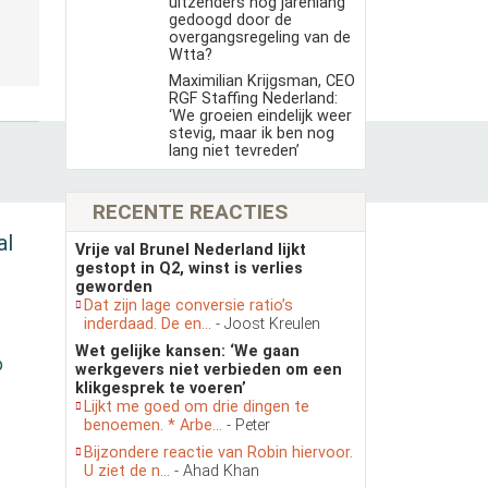
uitzenders nog jarenlang
gedoogd door de
overgangsregeling van de
Wtta?
Maximilian Krijgsman, CEO
RGF Staffing Nederland:
‘We groeien eindelijk weer
stevig, maar ik ben nog
lang niet tevreden’
RECENTE REACTIES
al
Vrije val Brunel Nederland lijkt
gestopt in Q2, winst is verlies
geworden
Dat zijn lage conversie ratio’s
inderdaad. De en...
- Joost Kreulen
Wet gelijke kansen: ‘We gaan
p
werkgevers niet verbieden om een
klikgesprek te voeren’
Lijkt me goed om drie dingen te
benoemen. * Arbe...
- Peter
Bijzondere reactie van Robin hiervoor.
U ziet de n...
- Ahad Khan