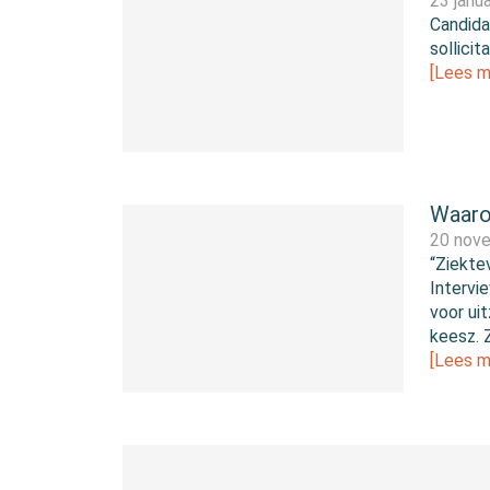
23 janu
Candida
sollicit
[Lees m
Waaro
20 nov
“Ziekte
Intervi
voor ui
keesz. Z
[Lees m