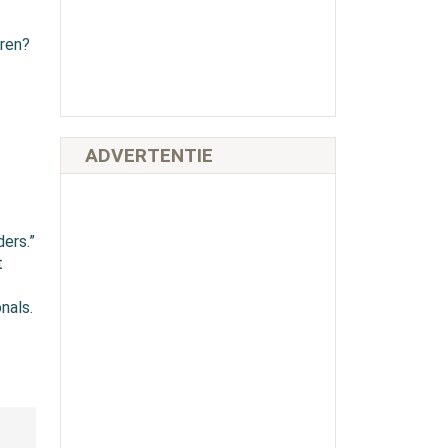
aren?
ADVERTENTIE
?
ers.”
t
nals.