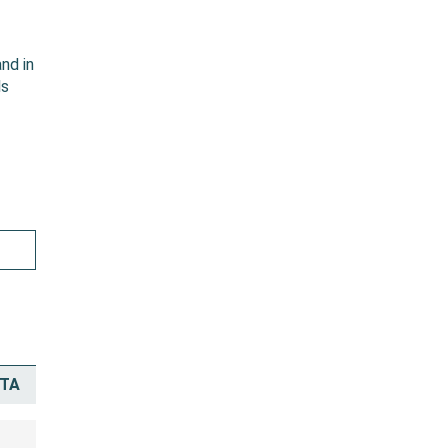
nd in
ls
ATA