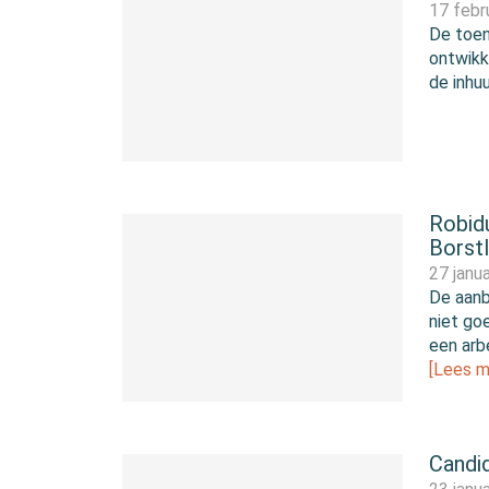
17 febr
De toen
ontwikk
de inhu
Robid
Borstl
27 janu
De aanb
niet go
een arb
[Lees m
Candid