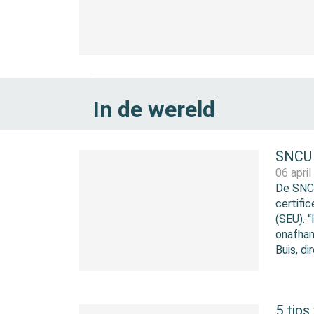
In de wereld
SNCU 
06 apri
De SNCU
certifi
(SEU). 
onafhan
Buis, d
5 tips