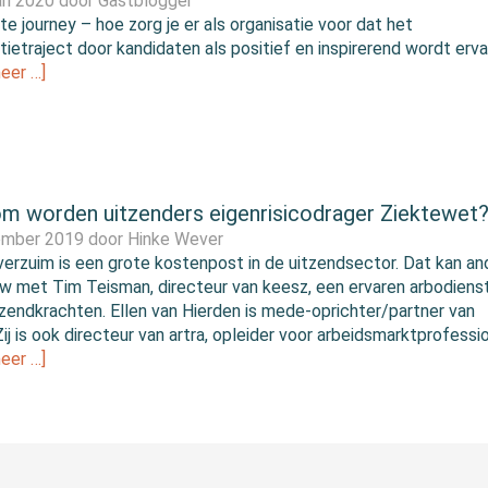
ari 2020 door
Gastblogger
te journey – hoe zorg je er als organisatie voor dat het
atietraject door kandidaten als positief en inspirerend wordt erv
eer …]
m worden uitzenders eigenrisicodrager Ziektewet
ember 2019 door
Hinke Wever
verzuim is een grote kostenpost in de uitzendsector. Dat kan and
ew met Tim Teisman, directeur van keesz, een ervaren arbodiens
tzendkrachten. Ellen van Hierden is mede-oprichter/partner van
ij is ook directeur van artra, opleider voor arbeidsmarktprofessio
eer …]