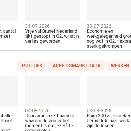
31-07-2026
30-07-2026
: aantal
Vrije val Brunel Nederland
Economie en
omzet
lijkt gestopt in Q2, winst is
werkgelegenheid gro
verlies geworden
nog wat in Q2, flexbr
sterk gekrompen
POLITIEK
ARBEIDSMARKTDATA
WERKEN 
04-08-2026
03-08-2026
haller:
Duurzame inzetbaarheid:
Ruim 200 asielzoeker
et niet
waarom de zomer hét
bemiddeld naar werk: 
moment is om jezelf te
zijn de lessen
rden’
ontwikkelen