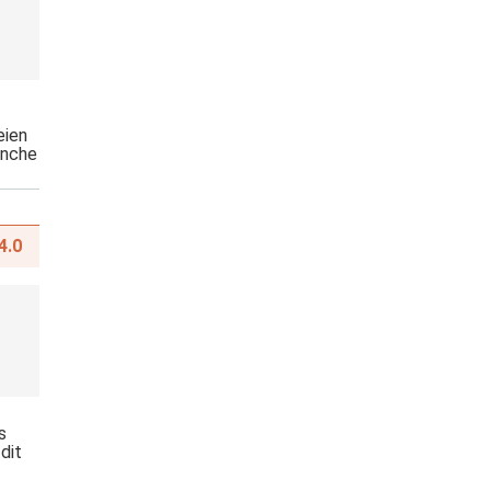
eien
anche
4.0
s
dit