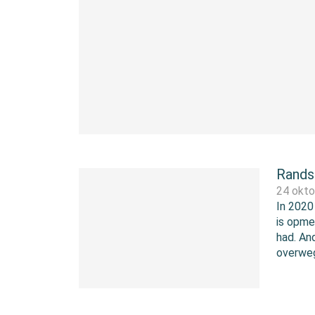
Rands
24 okt
In 2020
is opme
had. An
overweg