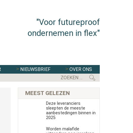
"Voor futureproof
ondernemen in flex"
R
NIEUWSBRIEF
OVER ONS
EERSTE KAMER STEMT IN MET WE
MEEST GELEZEN
Deze leveranciers
sleepten de meeste
aanbestedingen binnen in
2025
Worden malafide