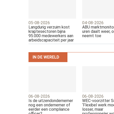
05-08-2026
04-08-2026
Langdurig verzuim kost
ABU marktmonitor
kraptesectoren bijna
uren daalt weer, 
95.000 medewerkers aan
neemt toe
arbeidscapaciteit per jaar
IN DE WERELD
06-08-2026
06-08-2026
Is de uitzendondernemer
WEC-voorzitter Sc
nog een ondernemer of
‘Flexibel werk mo
eerder een compliance
losser, maar
officer?
professioneler wo