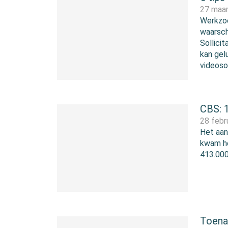
27 maa
Werkzoe
waarschi
Sollici
kan gel
videoso
CBS: 1
28 febr
Het aan
kwam he
413.00
Toena