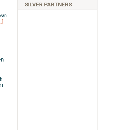
SILVER PARTNERS
 van
…]
en
ch
et