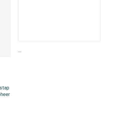
....
 stap
eheer