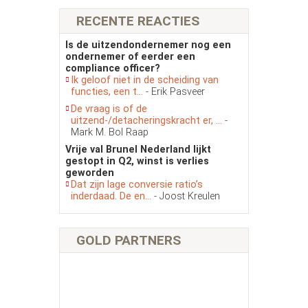
RECENTE REACTIES
Is de uitzendondernemer nog een
ondernemer of eerder een
compliance officer?
Ik geloof niet in de scheiding van
functies, een t...
- Erik Pasveer
De vraag is of de
uitzend-/detacheringskracht er, ...
-
Mark M. Bol Raap
Vrije val Brunel Nederland lijkt
gestopt in Q2, winst is verlies
geworden
Dat zijn lage conversie ratio’s
inderdaad. De en...
- Joost Kreulen
GOLD PARTNERS