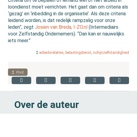
criteria om te bepalen of iemand wel of niet arbeid in
loondienst moet verrichten. Het gaat dan om criteria als
‘gezag’ en ‘inbedding in de organisatie’. Als deze criteria
leidend worden, is dat redelijk rampzalig voor onze
leden”, zegt
Josien van Breda, I-ZO.nl
(Intermediairs
voor Zelfstandig Ondernemers). “Dan kan er nauwelijks
iets meer.”
arbeidsrelaties
,
belastingdienst
,
schijnzelfstandigheid
Print
Over de auteur