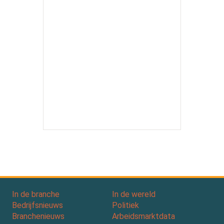
In de branche
In de wereld
Bedrijfsnieuws
Politiek
Branchenieuws
Arbeidsmarktdata