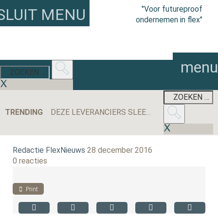
"Voor futureproof
SLUIT MENU
ondernemen in flex"
menu
TRENDING
DEZE LEVERANCIERS SLEEPTEN DE MEESTE AANBESTEDINGEN BINNEN IN 2025
Redactie FlexNieuws
28 december 2016
0 reacties
Print