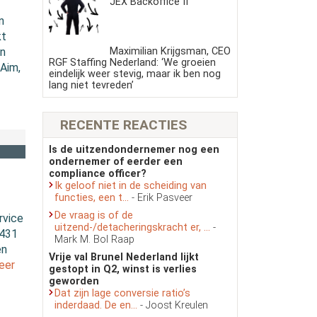
JEX Backoffice II
n
kt
Maximilian Krijgsman, CEO
in
RGF Staffing Nederland: ‘We groeien
|Aim,
eindelijk weer stevig, maar ik ben nog
lang niet tevreden’
RECENTE REACTIES
Is de uitzendondernemer nog een
ondernemer of eerder een
compliance officer?
Ik geloof niet in de scheiding van
functies, een t...
- Erik Pasveer
De vraag is of de
rvice
uitzend-/detacheringskracht er, ...
-
.431
Mark M. Bol Raap
en
Vrije val Brunel Nederland lijkt
eer
gestopt in Q2, winst is verlies
geworden
Dat zijn lage conversie ratio’s
inderdaad. De en...
- Joost Kreulen