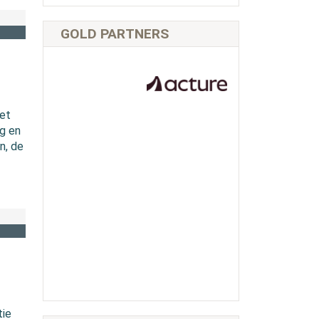
GOLD PARTNERS
Het
ng en
n, de
tie