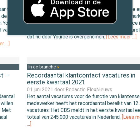
16 januari 2023 door
Redactie FlexNieuws
aantal
Yource is met 350 werknemers actief in Suriname e
t de
voert daar voor de Nederlandse contactcentermar
n Yource,
offshore activiteiten uit. Tot op heden was Yource 
d van
Suriname actief via exclusief Partnership met Sure
dat nu door Yource is overgenomen.
[Lees meer …]
er …]
In de branche
ct –
Recordaantal klantcontact vacatures in
eerste kwartaal 2021
01 juni 2021 door
Redactie FlexNieuws
daantal
Het aantal vacatures voor de functie van klantense
willen
medewerker heeft het recordaantal bereikt van 12
. Met
vacatures. Het CBS meldt in het eerste kwartaal e
maal
totaal van 245.000 vacatures in Nederland.
[Lees m
…]