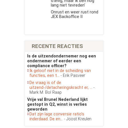
stevig, maar ik ben nog
lang niet tevreden’
Onrust en weer rust rond
JEX Backoffice II
RECENTE REACTIES
Is de uitzendondernemer nog een
ondernemer of eerder een
compliance officer?
Ik geloof niet in de scheiding van
functies, een t...
- Erik Pasveer
De vraag is of de
uitzend-/detacheringskracht er, ...
-
Mark M. Bol Raap
Vrije val Brunel Nederland lijkt
gestopt in Q2, winst is verlies
geworden
Dat zijn lage conversie ratio’s
inderdaad. De en...
- Joost Kreulen