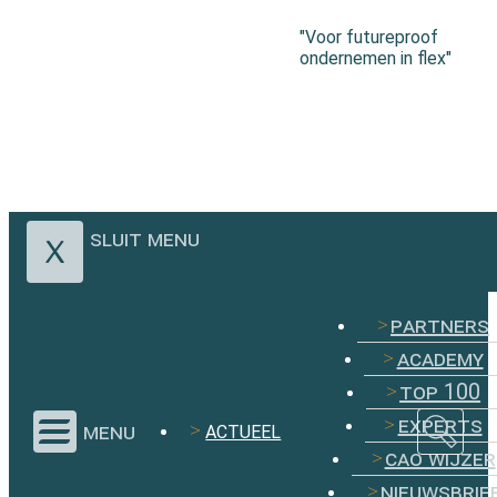
"Voor futureproof
ondernemen in flex"
sluit menu
partners
academy
top 100
experts
menu
ACTUEEL
cao wijzer
nieuwsbrie