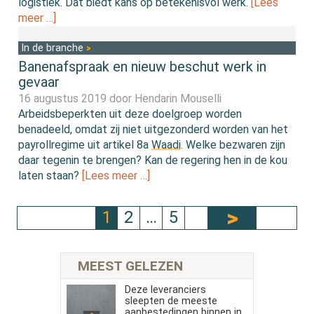
logistiek. Dat biedt kans op betekenisvol werk.
[Lees
meer …]
In de branche
Banenafspraak en nieuw beschut werk in
gevaar
16 augustus 2019 door
Hendarin Mouselli
Arbeidsbeperkten uit deze doelgroep worden
benadeeld, omdat zij niet uitgezonderd worden van het
payrollregime uit artikel 8a
Waadi
. Welke bezwaren zijn
daar tegenin te brengen? Kan de regering hen in de kou
laten staan?
[Lees meer …]
1
2
…
5
MEEST GELEZEN
Deze leveranciers
sleepten de meeste
aanbestedingen binnen in