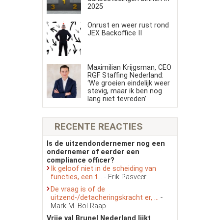
2025
Onrust en weer rust rond
JEX Backoffice II
Maximilian Krijgsman, CEO
RGF Staffing Nederland:
‘We groeien eindelijk weer
stevig, maar ik ben nog
lang niet tevreden’
RECENTE REACTIES
Is de uitzendondernemer nog een
ondernemer of eerder een
compliance officer?
Ik geloof niet in de scheiding van
functies, een t...
- Erik Pasveer
De vraag is of de
uitzend-/detacheringskracht er, ...
-
Mark M. Bol Raap
Vrije val Brunel Nederland lijkt