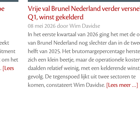
oe
Vrije val Brunel Nederland verder versne
Q1, winst gekelderd
08 mei 2026 door
Wim Davidse
In het eerste kwartaal van 2026 ging het met de 
eekt
van Brunel Nederland nog slechter dan in de tw
uitment
helft van 2025. Het brutomargepercentage herste
t om het
zich een klein beetje, maar de operationele koste
n.
[Lees
daalden relatief weinig, met een kelderende winst
gevolg. De tegenspoed lijkt uit twee sectoren te
komen, constateert Wim Davidse.
[Lees meer …]