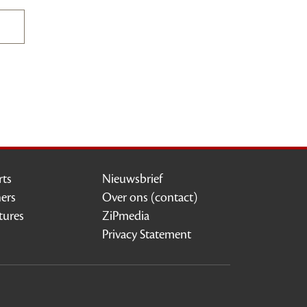
rts
Nieuwsbrief
ners
Over ons (contact)
tures
ZiPmedia
Privacy Statement