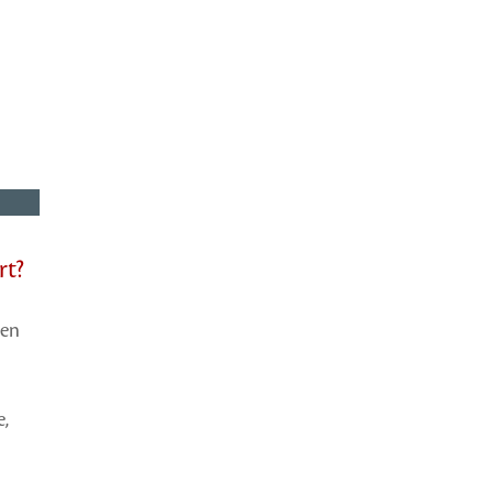
rt?
ken
e,