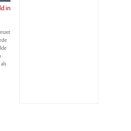
ld in
omzet
eede
lde
n
 als