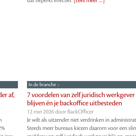
dat beperkt effectief.’
[Lees meer …]
In de branche
er af,
7 voordelen van zelf juridisch werkgever
blijven én je backoffice uitbesteden
12 mei 2026 door
BackOfficer
n
Je wilt als uitzender niet verdrinken in administrat
2%
Steeds meer bureaus kiezen daarom voor een sl