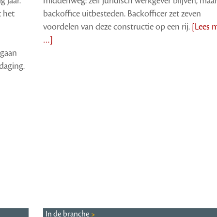
g jaar.
middenweg: zelf juridisch werkgever blijven, maa
t het
backoffice uitbesteden. Backofficer zet zeven
voordelen van deze constructie op een rij.
[Lees 
…]
 gaan
daging.
In de branche