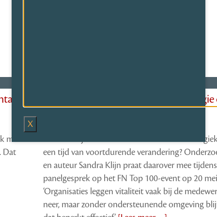
In de wereld
ntal
Sandra Klijn over leiderschap en energie
het werk: ‘Lead by example’
X
12 mei 2026 door
Redactie FlexNieuws
nk met
Hoe houd je medewerkers betrokken en energiek
. Dat
een tijd van voortdurende verandering? Onderzo
en auteur Sandra Klijn praat daarover mee tijdens
panelgesprek op het FN Top 100-event op 20 mei
‘Organisaties leggen vitaliteit vaak bij de medewe
neer, maar zonder ondersteunende omgeving blij