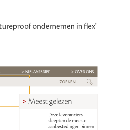
tureproof ondernemen in flex"
R
NIEUWSBRIEF
OVER ONS
Flexbranche wacht uitdagende tw
Meest gelezen
Deze leveranciers
sleepten de meeste
aanbestedingen binnen