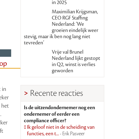
in 2025
Maximilian Krijgsman,
CEO RGF Staffing
Nederland: ‘We
groeien eindelijk weer
stevig, maar ik ben nog lang niet
tevreden’
Vrije val Brunel
Nederland lijkt gestopt
 op
in Q2, winst is verlies
geworden
 in
Recente reacties
eker
 het
Is de uitzendondernemer nog een
.
ondernemer of eerder een
compliance officer?
rker
Ik geloof niet in de scheiding van
ft
functies, een t...
- Erik Pasveer