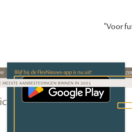
"Voor fu
Blijf bij: de FlexNieuws-app is nu uit!
MY
TOP 100
EXPERTS
CAO WIJZE
e meeste aanbestedingen binnen in 2025
richten