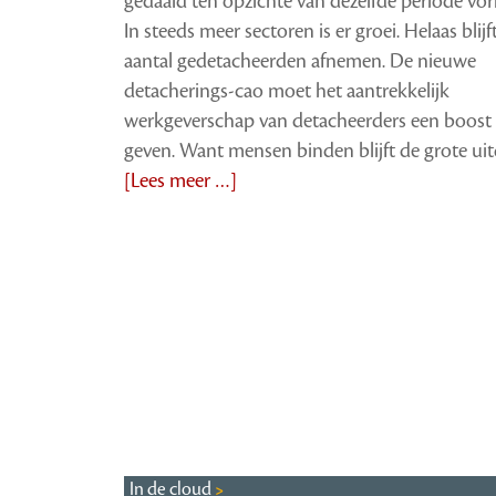
gedaald ten opzichte van dezelfde periode vori
In steeds meer sectoren is er groei. Helaas blijf
aantal gedetacheerden afnemen. De nieuwe
detacherings-cao moet het aantrekkelijk
werkgeverschap van detacheerders een boost
geven. Want mensen binden blijft de grote uit
[Lees meer …]
In de cloud