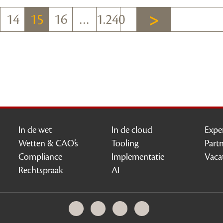
14
15
16
…
1.240
In de wet
In de cloud
Expe
Wetten & CAO’s
Tooling
Part
Compliance
Implementatie
Vaca
Rechtspraak
AI