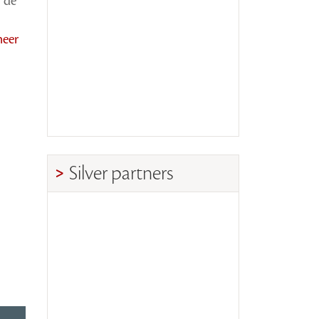
r de
meer
Silver partners