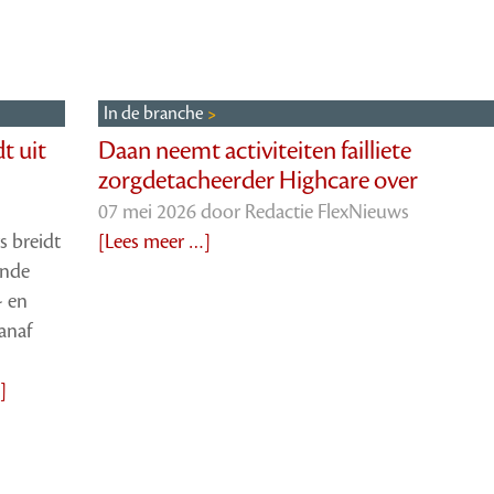
In de branche
t uit
Daan neemt activiteiten failliete
zorgdetacheerder Highcare over
07 mei 2026 door
Redactie FlexNieuws
s breidt
[Lees meer …]
ende
- en
anaf
]