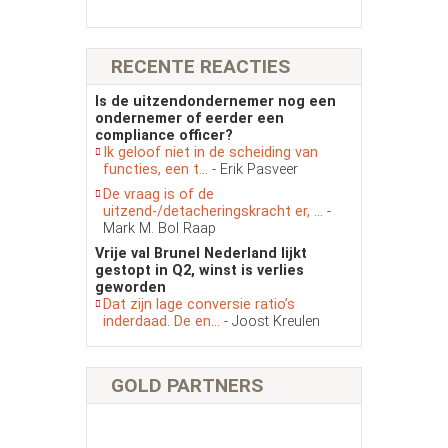
RECENTE REACTIES
Is de uitzendondernemer nog een
ondernemer of eerder een
compliance officer?
Ik geloof niet in de scheiding van
functies, een t...
- Erik Pasveer
De vraag is of de
uitzend-/detacheringskracht er, ...
-
Mark M. Bol Raap
Vrije val Brunel Nederland lijkt
gestopt in Q2, winst is verlies
geworden
Dat zijn lage conversie ratio’s
inderdaad. De en...
- Joost Kreulen
GOLD PARTNERS