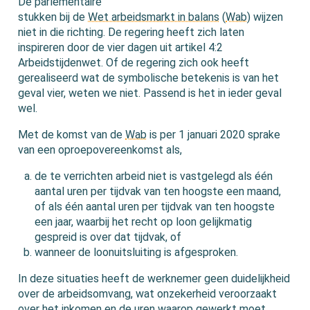
De parlementaire
stukken bij de
Wet arbeidsmarkt in balans
(
Wab
) wijzen
niet in die richting. De regering heeft zich laten
inspireren door de vier dagen uit artikel 4:2
Arbeidstijdenwet. Of de regering zich ook heeft
gerealiseerd wat de symbolische betekenis is van het
geval vier, weten we niet. Passend is het in ieder geval
wel.
Met de komst van de
Wab
is per 1 januari 2020 sprake
van een oproepovereenkomst als,
de te verrichten arbeid niet is vastgelegd als één
aantal uren per tijdvak van ten hoogste een maand,
of als één aantal uren per tijdvak van ten hoogste
een jaar, waarbij het recht op loon gelijkmatig
gespreid is over dat tijdvak, of
wanneer de loonuitsluiting is afgesproken.
In deze situaties heeft de werknemer geen duidelijkheid
over de arbeidsomvang, wat onzekerheid veroorzaakt
over het inkomen en de uren waarop gewerkt moet