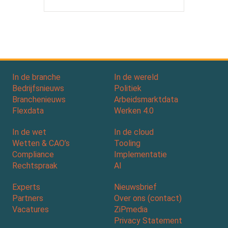
In de branche
In de wereld
Bedrijfsnieuws
Politiek
Branchenieuws
Arbeidsmarktdata
Flexdata
Werken 4.0
In de wet
In de cloud
Wetten & CAO’s
Tooling
Compliance
Implementatie
Rechtspraak
AI
Experts
Nieuwsbrief
Partners
Over ons (contact)
Vacatures
ZiPmedia
Privacy Statement