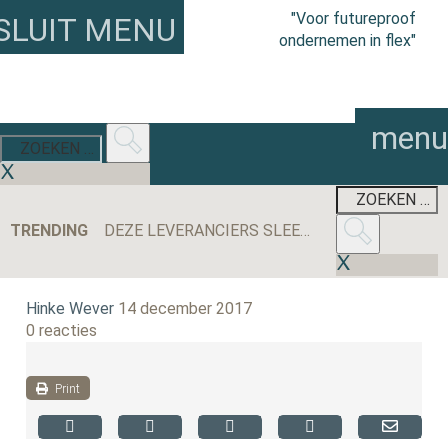
"Voor futureproof
SLUIT MENU
ondernemen in flex"
menu
TRENDING
DEZE LEVERANCIERS SLEEPTEN DE MEESTE AANBESTEDINGEN BINNEN IN 2025
Hinke Wever
14 december 2017
0 reacties
Print