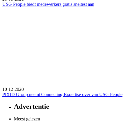
USG People biedt medewerkers gratis sneltest aan
10-12-2020
PIXID Group neemt Connecting-Expertise over van USG People
Advertentie
Meest gelezen