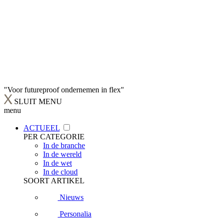
"Voor futureproof ondernemen in flex"
SLUIT MENU
menu
ACTUEEL
PER CATEGORIE
In de branche
In de wereld
In de wet
In de cloud
SOORT ARTIKEL
Nieuws
Personalia