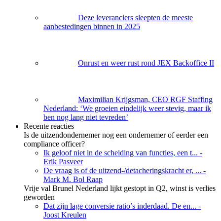
Deze leveranciers sleepten de meeste
aanbestedingen binnen in 2025
Onrust en weer rust rond JEX Backoffice II
Maximilian Krijgsman, CEO RGF Staffing
Nederland: ‘We groeien eindelijk weer stevig, maar ik
ben nog lang niet tevreden’
Recente reacties
Is de uitzendondernemer nog een ondernemer of eerder een
compliance officer?
Ik geloof niet in de scheiding van functies, een t...
-
Erik Pasveer
De vraag is of de uitzend-/detacheringskracht er, ...
-
Mark M. Bol Raap
Vrije val Brunel Nederland lijkt gestopt in Q2, winst is verlies
geworden
Dat zijn lage conversie ratio’s inderdaad. De en...
-
Joost Kreulen