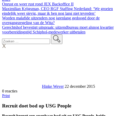
Onrust en weer rust rond JEX Backoffice II
Maximilian Krijgsman, CEO RGF Staffing Nederland: ‘We groeien
eindelijk weer stevig, maar ik ben nog lang niet tevreden’
Worden malafide uitzenders nog jarenlang gedoogd door de
overgangsregeling van de Wtta?
Gerechtshof bevestigt uitspraak: uitzendbureau moet alsnog kwartier
voorbereidingstijd Schiphol-medewerker uitbetalen
Hinke Wever
22 december 2015
0 reacties
Print
Recruit doet bod op USG People
Recruit brengt een openbaar bod uit op USG People, beide