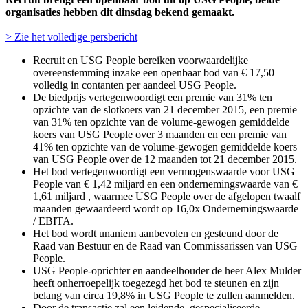
organisaties hebben dit dinsdag bekend gemaakt.
> Zie het volledige persbericht
Recruit en USG People bereiken voorwaardelijke
overeenstemming inzake een openbaar bod van € 17,50
volledig in contanten per aandeel USG People.
De biedprijs vertegenwoordigt een premie van 31% ten
opzichte van de slotkoers van 21 december 2015, een premie
van 31% ten opzichte van de volume-gewogen gemiddelde
koers van USG People over 3 maanden en een premie van
41% ten opzichte van de volume-gewogen gemiddelde koers
van USG People over de 12 maanden tot 21 december 2015.
Het bod vertegenwoordigt een vermogenswaarde voor USG
People van € 1,42 miljard en een ondernemingswaarde van €
1,61 miljard , waarmee USG People over de afgelopen twaalf
maanden gewaardeerd wordt op 16,0x Ondernemingswaarde
/ EBITA.
Het bod wordt unaniem aanbevolen en gesteund door de
Raad van Bestuur en de Raad van Commissarissen van USG
People.
USG People-oprichter en aandeelhouder de heer Alex Mulder
heeft onherroepelijk toegezegd het bod te steunen en zijn
belang van circa 19,8% in USG People te zullen aanmelden.
Door de transactie zal een leidende, gespecialiseerde