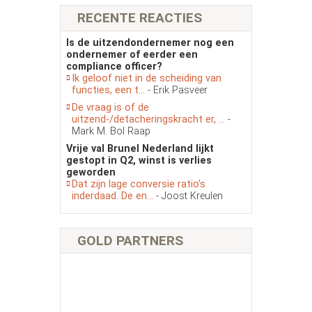
RECENTE REACTIES
Is de uitzendondernemer nog een
ondernemer of eerder een
compliance officer?
Ik geloof niet in de scheiding van
functies, een t...
- Erik Pasveer
De vraag is of de
uitzend-/detacheringskracht er, ...
-
Mark M. Bol Raap
Vrije val Brunel Nederland lijkt
gestopt in Q2, winst is verlies
geworden
Dat zijn lage conversie ratio’s
inderdaad. De en...
- Joost Kreulen
GOLD PARTNERS