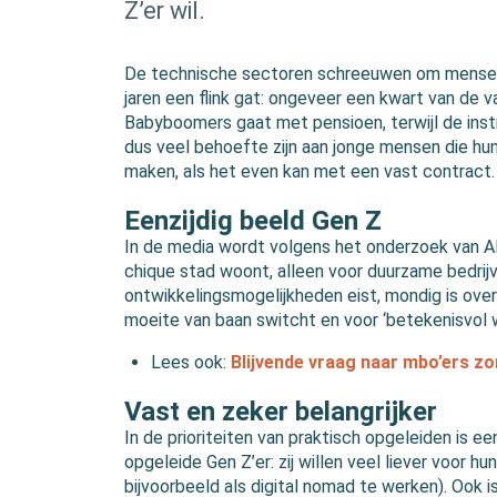
Z’er wil.
De technische sectoren schreeuwen om mensen
jaren een flink gat: ongeveer een kwart van de v
Babyboomers gaat met pensioen, terwijl de inst
dus veel behoefte zijn aan jonge mensen die hu
maken, als het even kan met een vast contract.
Eenzijdig beeld Gen Z
In de media wordt volgens het onderzoek van A
chique stad woont, alleen voor duurzame bedrijve
ontwikkelingsmogelijkheden eist, mondig is ove
moeite van baan switcht en voor ‘betekenisvol 
Lees ook:
Blijvende vraag naar mbo’ers zo
Vast en zeker belangrijker
In de prioriteiten van praktisch opgeleiden is ee
opgeleide Gen Z’er: zij willen veel liever voor 
bijvoorbeeld als digital nomad te werken). Ook is