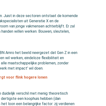
. Juist in deze sectoren ontstaat de komende
akspecialisten uit Generatie X en de
room van jonge vakmensen achterblijft. Er zal
n handen willen werken. Bouwen, sleutelen,
BN Amro het beeld neergezet dat Gen Z in een
n wil werken, eindeloze flexibiliteit en
r alle maatschappelijke problemen, zonder
werk met impact’ wil doen.
rgt voor flink hogere lonen
n duidelijk verschil met menig theoretisch
hun dertigste een koophuis hebben (dan
 het loon een belangrijke factor: zij verdienen