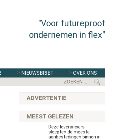
"Voor futureproof
ondernemen in flex"
R
NIEUWSBRIEF
OVER ONS
FLEXBRANCHE WACHT UITDAGENDE 
ADVERTENTIE
MEEST GELEZEN
Deze leveranciers
sleepten de meeste
aanbestedingen binnen in