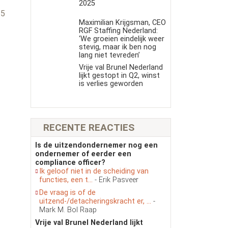
s
2025
25
Maximilian Krijgsman, CEO
RGF Staffing Nederland:
‘We groeien eindelijk weer
stevig, maar ik ben nog
lang niet tevreden’
Vrije val Brunel Nederland
lijkt gestopt in Q2, winst
is verlies geworden
RECENTE REACTIES
Is de uitzendondernemer nog een
ondernemer of eerder een
compliance officer?
Ik geloof niet in de scheiding van
functies, een t...
- Erik Pasveer
De vraag is of de
uitzend-/detacheringskracht er, ...
-
Mark M. Bol Raap
Vrije val Brunel Nederland lijkt