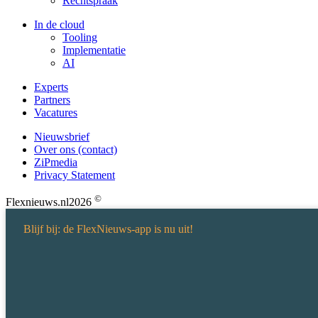
Rechtspraak
In de cloud
Tooling
Implementatie
AI
Experts
Partners
Vacatures
Nieuwsbrief
Over ons (contact)
ZiPmedia
Privacy Statement
©
Flexnieuws.nl
2026
Blijf bij: de FlexNieuws-app is nu uit!