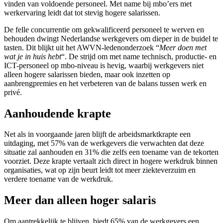
vinden van voldoende personeel. Met name bij mbo’ers met
werkervaring leidt dat tot stevig hogere salarissen.
De felle concurrentie om gekwalificeerd personeel te werven en
behouden dwingt Nederlandse werkgevers om dieper in de buidel te
tasten. Dit blijkt uit het AWVN-ledenonderzoek “
Meer doen met
wat je in huis hebt
“. De strijd om met name technisch, productie- en
ICT-personeel op mbo-niveau is hevig, waarbij werkgevers niet
alleen hogere salarissen bieden, maar ook inzetten op
aanbrengpremies en het verbeteren van de balans tussen werk en
privé.
Aanhoudende krapte
Net als in voorgaande jaren blijft de arbeidsmarktkrapte een
uitdaging, met 57% van de werkgevers die verwachten dat deze
situatie zal aanhouden en 31% die zelfs een toename van de tekorten
voorziet. Deze krapte vertaalt zich direct in hogere werkdruk binnen
organisaties, wat op zijn beurt leidt tot meer ziekteverzuim en
verdere toename van de werkdruk.
Meer dan alleen hoger salaris
Om aantrekkelijk te blijven, biedt 65% van de werkgevers een