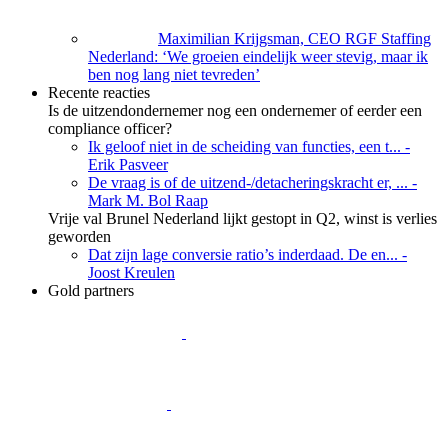
Maximilian Krijgsman, CEO RGF Staffing
Nederland: ‘We groeien eindelijk weer stevig, maar ik
ben nog lang niet tevreden’
Recente reacties
Is de uitzendondernemer nog een ondernemer of eerder een
compliance officer?
Ik geloof niet in de scheiding van functies, een t...
-
Erik Pasveer
De vraag is of de uitzend-/detacheringskracht er, ...
-
Mark M. Bol Raap
Vrije val Brunel Nederland lijkt gestopt in Q2, winst is verlies
geworden
Dat zijn lage conversie ratio’s inderdaad. De en...
-
Joost Kreulen
Gold partners