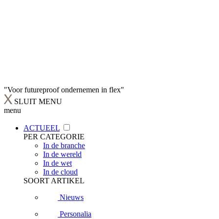
"Voor futureproof ondernemen in flex"
SLUIT MENU
menu
ACTUEEL
PER CATEGORIE
In de branche
In de wereld
In de wet
In de cloud
SOORT ARTIKEL
Nieuws
Personalia