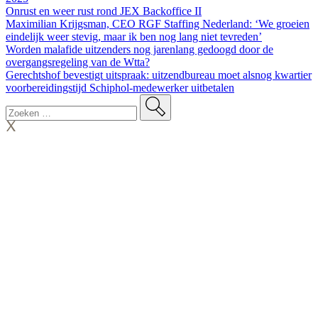
Onrust en weer rust rond JEX Backoffice II
Maximilian Krijgsman, CEO RGF Staffing Nederland: ‘We groeien
eindelijk weer stevig, maar ik ben nog lang niet tevreden’
Worden malafide uitzenders nog jarenlang gedoogd door de
overgangsregeling van de Wtta?
Gerechtshof bevestigt uitspraak: uitzendbureau moet alsnog kwartier
voorbereidingstijd Schiphol-medewerker uitbetalen