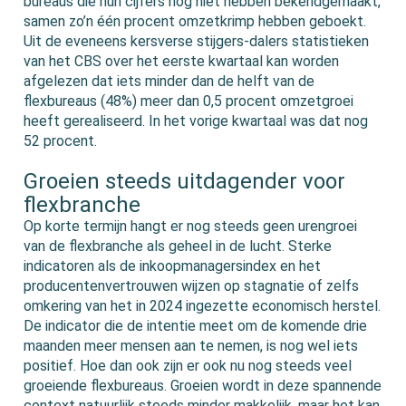
bureaus die hun cijfers nog niet hebben bekendgemaakt,
samen zo’n één procent omzetkrimp hebben geboekt.
Uit de eveneens kersverse stijgers-dalers statistieken
van het CBS over het eerste kwartaal kan worden
afgelezen dat iets minder dan de helft van de
flexbureaus (48%) meer dan 0,5 procent omzetgroei
heeft gerealiseerd. In het vorige kwartaal was dat nog
52 procent.
Groeien steeds uitdagender voor
flexbranche
Op korte termijn hangt er nog steeds geen urengroei
van de flexbranche als geheel in de lucht. Sterke
indicatoren als de inkoopmanagersindex en het
producentenvertrouwen wijzen op stagnatie of zelfs
omkering van het in 2024 ingezette economisch herstel.
De indicator die de intentie meet om de komende drie
maanden meer mensen aan te nemen, is nog wel iets
positief. Hoe dan ook zijn er ook nu nog steeds veel
groeiende flexbureaus. Groeien wordt in deze spannende
context natuurlijk steeds minder makkelijk, maar het kan