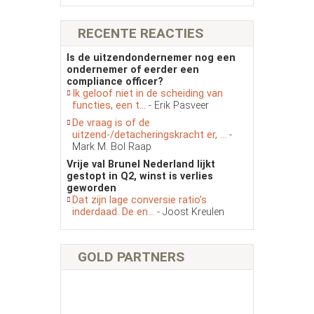
RECENTE REACTIES
Is de uitzendondernemer nog een
ondernemer of eerder een
compliance officer?
Ik geloof niet in de scheiding van
functies, een t...
- Erik Pasveer
De vraag is of de
uitzend-/detacheringskracht er, ...
-
Mark M. Bol Raap
Vrije val Brunel Nederland lijkt
gestopt in Q2, winst is verlies
geworden
Dat zijn lage conversie ratio’s
inderdaad. De en...
- Joost Kreulen
GOLD PARTNERS