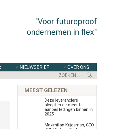
"Voor futureproof
ondernemen in flex"
R
NIEUWSBRIEF
OVER ONS
FLEXBRANCHE WACHT UITDAGENDE 
MEEST GELEZEN
Deze leveranciers
sleepten de meeste
aanbestedingen binnen in
2025
Maximilian Krijgsman, CEO