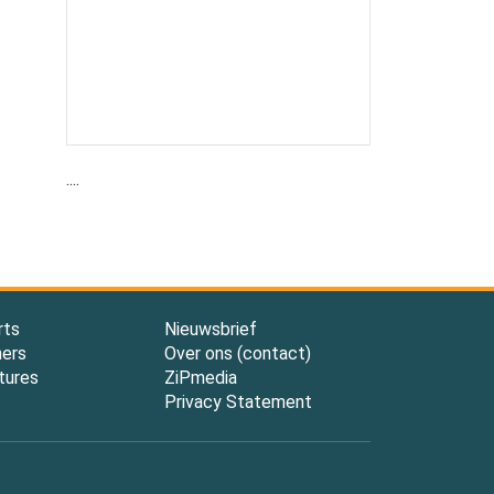
....
rts
Nieuwsbrief
ners
Over ons (contact)
tures
ZiPmedia
Privacy Statement