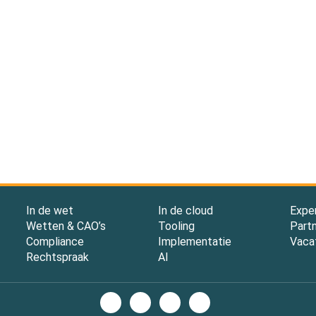
In de wet
In de cloud
Expe
Wetten & CAO’s
Tooling
Part
Compliance
Implementatie
Vaca
Rechtspraak
AI