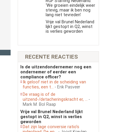
RGF Staffing Nederland:
‘We groeien eindelijk weer
stevig, maar ik ben nog
lang niet tevreden’
Vrije val Brunel Nederland
lijkt gestopt in Q2, winst
is verlies geworden
RECENTE REACTIES
Is de uitzendondernemer nog een
ondernemer of eerder een
compliance officer?
Ik geloof niet in de scheiding van
functies, een t...
- Erik Pasveer
De vraag is of de
uitzend-/detacheringskracht er, ...
-
Mark M. Bol Raap
Vrije val Brunel Nederland lijkt
gestopt in Q2, winst is verlies
geworden
Dat zijn lage conversie ratio’s
inderdaad. De en...
- Joost Kreulen