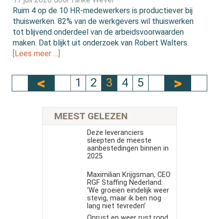
Ruim 4 op de 10 HR-medewerkers is productiever bij
thuiswerken. 82% van de werkgevers wil thuiswerken
tot blijvend onderdeel van de arbeidsvoorwaarden
maken. Dat blijkt uit onderzoek van Robert Walters.
[Lees meer …]
1
2
3
4
5
MEEST GELEZEN
Deze leveranciers
sleepten de meeste
aanbestedingen binnen in
2025
Maximilian Krijgsman, CEO
RGF Staffing Nederland:
‘We groeien eindelijk weer
stevig, maar ik ben nog
lang niet tevreden’
Onrust en weer rust rond