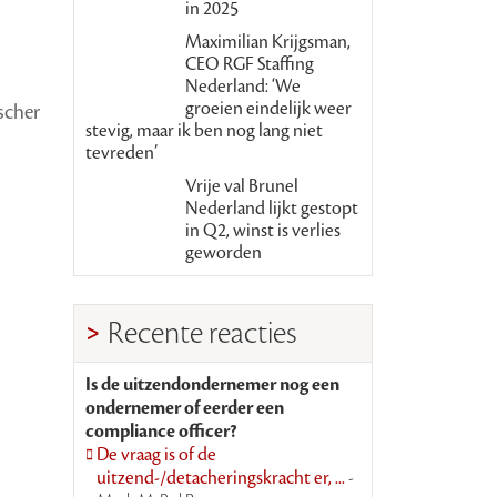
in 2025
Maximilian Krijgsman,
CEO RGF Staffing
Nederland: ‘We
groeien eindelijk weer
scher
stevig, maar ik ben nog lang niet
tevreden’
Vrije val Brunel
Nederland lijkt gestopt
in Q2, winst is verlies
geworden
Recente reacties
Is de uitzendondernemer nog een
ondernemer of eerder een
compliance officer?
De vraag is of de
uitzend-/detacheringskracht er, ...
-