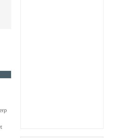
erp
t