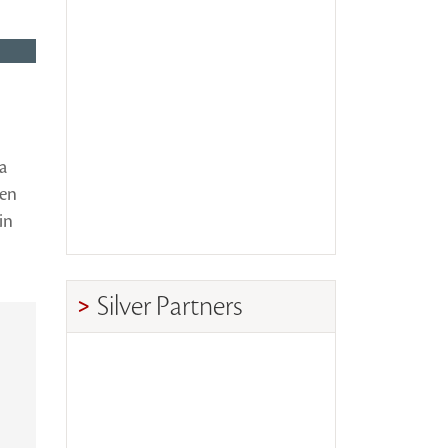
a
een
in
Silver Partners