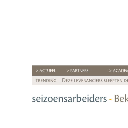
ACTUEEL
PARTNERS
ACADE
trending
Deze leveranciers sleepten d
seizoensarbeiders
-
Bek