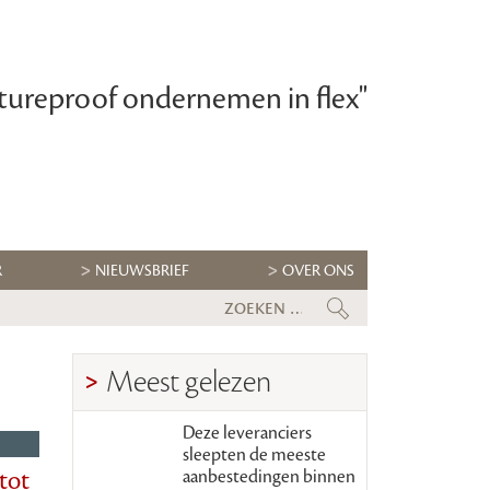
tureproof ondernemen in flex"
R
NIEUWSBRIEF
OVER ONS
Eerste Kamer stemt in met wet m
Meest gelezen
Deze leveranciers
sleepten de meeste
 tot
aanbestedingen binnen