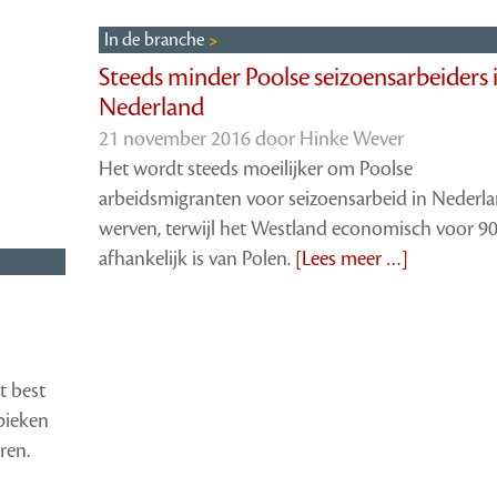
In de branche
Steeds minder Poolse seizoensarbeiders 
Nederland
21 november 2016 door
Hinke Wever
Het wordt steeds moeilijker om Poolse
arbeidsmigranten voor seizoensarbeid in Nederla
werven, terwijl het Westland economisch voor 9
afhankelijk is van Polen.
[Lees meer …]
t best
pieken
ren.